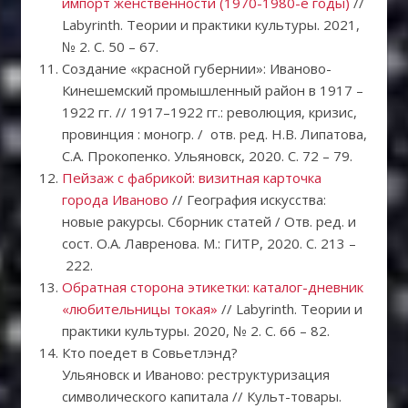
импорт женственности (1970-1980-е годы)
//
Labyrinth. Теории и практики культуры. 2021,
№ 2. С. 50 – 67.
Создание «красной губернии»: Иваново-
Кинешемский промышленный район в 1917 –
1922 гг. // 1917–1922 гг.: революция, кризис,
провинция : моногр. / отв. ред. Н.В. Липатова,
С.А. Прокопенко. Ульяновск, 2020. С. 72 – 79.
Пейзаж с фабрикой: визитная карточка
города Иваново
// География искусства:
новые ракурсы. Сборник статей / Отв. ред. и
сост. О.А. Лавренова. М.: ГИТР, 2020. С. 213 –
222.
Обратная сторона этикетки: каталог-дневник
«любительницы токая»
// Labyrinth. Теории и
практики культуры. 2020, № 2. С. 66 – 82.
Кто поедет в Совьетлэнд?
Ульяновск и Иваново: реструктуризация
символического капитала // Культ-товары.