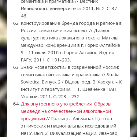
семантика и прагматика // Вестник
Ивановского университета. 2011. № 2. С. 37 –
46.
Конструирование бренда города и региона в
России: семиотический аспект // Диалог
культур: поэтика локального текста. Мат-лы
междунар. конференции в г. Горно-Алтайске
9 – 11 июля 2010 г. Горно-Алтайск: Изд-во
ГАГУ, 2011. C. 191-203.
Знаки «советскости» в современной России:
семантика, синтактика и прагматика // Studia
Sovietica. Випуск 2 / Відпов. ред. В. Хархун. – К.:
Інститут літератури ім. Т. Г. Шевченка НАН
України, 2011. С. 223 – 232.
Для внутреннего употребления: Образы
медведя на отечественной алкогольной
продукции
// Границы: Альманах Центра
этнических и национальных исследований
ИвГУ. Вып. 2: Визуализация нации. Иваново,