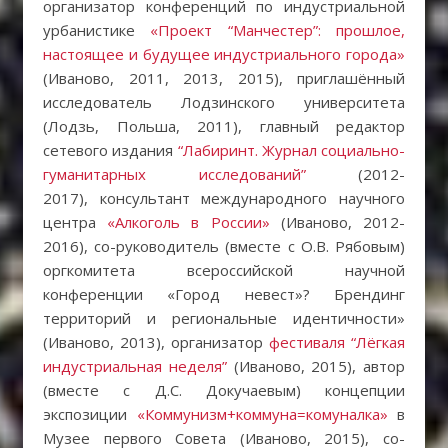
организатор конференций по индустриальной
урбанистике
«Проект “Манчестер”: прошлое,
настоящее и будущее индустриального города»
(Иваново, 2011, 2013, 2015), приглашённый
исследователь Лодзинского университета
(Лодзь, Польша, 2011), главный редактор
сетевого издания
“Лабиринт. Журнал социально-
гуманитарных исследований”
(2012-
2017), консультант международного научного
центра
«Алкоголь в России»
(Иваново, 2012-
2016), со-руководитель (вместе с О.В. Рябовым)
оргкомитета всероссийской научной
конференции «Город невест»? Брендинг
территорий и региональные идентичности»
(Иваново, 2013), организатор
фестиваля “Лёгкая
индустриальная неделя”
(Иваново, 2015), автор
(вместе с Д.С. Докучаевым) концепции
экспозиции
«Коммунизм+коммуна=комуналка»
в
Музее первого Совета (Иваново, 2015), со-