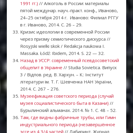
1991 гг.)
// Алкоголь в России: материалы
пятой междунар. науч.-практ. конф., Иваново,
24–25 октября 2014 г. Иваново: Филиал РГГУ
в г. Иваново, 2014. С. 26 – 29.
Кризис идеологии в современной России
через призму семиотического дискурса //
Rosyjski wielki skok / Redakcja naukowa I.
Massaka. Łódź: Ibidem, 2014. S. 22 — 32.
Назад в УССР: современный псевдосоветский
общепит в Украине
// Studia Sovietica. Випуск
3 / Відпов. ред. В. Хархун. – К.: Інститут
літератури ім. Т. Г. Шевченка НАН України,
2014. С. 267 – 276.
Музеефикация советского периода (случай
музея социалистического быта в Казани)
//
Бурылинский альманах. 2014. № 1. С. 48 – 52.
Там, где видны фабричные трубы, или Гимн
индустриального периода (незавершённое
эссе из 4 3/4 частей
// Лабиринт. Журнал