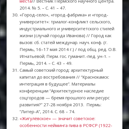
места
// Вестник Пермского научного центра.
2014. № 5. – С. 41 – 47.
«Город-село», «город-фабрика» и «город-
университет»: триалог-конфликт сельского,
индустриального и университетского стилей
жизни (случай города Иванова) // Город как
вызов: сб. статей междунар. науч. конф. (г.
Пермь, 16–17 мая 2014 г.) / под общ. ред. О.В.
Игнатьевой; Перм. гос. гуманит.-пед. ун-т. –
Пермь, 2014. – С. 43 – 49.
Самый советский город: архитектурный
капитал до востребования // “Краснокамск:
интеграция в будущее”. Материалы
конференции “Архитектурное наследие
соцгородов — бремя прошлого или ресурс
развития?” 27-28 ноября 2013. Пермь:
“Литер-А”, 2014. С. 68 – 74.
«Жигулёвское» — значит советское:
особенности нейминга пива в РСФСР (1922-