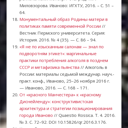
Миловзорова. Иваново: ИГХТУ, 2016. – С. 51 –
64.
Монументальный образ Родины-матери в
политиках памяти современной России
//
Вестник Пермского университета. Серия:
История. 2016. № 4 (35). — С. 86 – 94.
«Я не по изысканным салонам — знал по
подворотням этикет»: маргинальные
практики потребления алкоголя в позднем
СССР и метафизика пьянства
// Алкоголь в
России: материалы седьмой междунар. науч.-
практ. конф., Иваново, 25–26 ноября 2016 г.
— Иваново, 2016. — С. 168 – 171.
От «красного Манчестера» к «красному
Диснейленду»: конструктивистская
архитектура и стратегии позиционирования
города Иваново
// Quaestio Rossica. Т. 4. 2016.
№ 3. С. 72–92. DOI 10.15826/qr.2016.3.176.