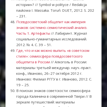
истории»? // Symbol w polityce / Redakcja
naukowa I. Massaka. Toruń: DUET, 2012. S. 202
– 231.
Псевдосоветский общепит как империя
знаков: системно-семиотический анализ.
Часть 1. Артефакты
// Лабиринт. Журнал
социально-гуманитарных исследований.
2012. № 4. С. 39 – 51.
Где, что и как можно выпить «в советском
стиле»: семиосфера псевдосоветского
общепита в России
// Алкоголь в России:
материалы третьей междунар. науч.-практ.
конф., Иваново, 26–27 октября 2012 г.
Иваново: Филиал РГГУ в г. Иваново, 2012. С.
19 – 25.
В поисках знаков советскости: семиосфера
города Калинина в современной Твери // В
зеркале путешествий: материалы