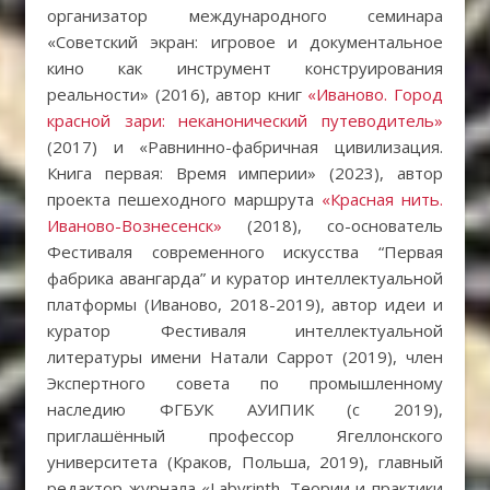
организатор международного семинара
«Советский экран: игровое и документальное
кино как инструмент конструирования
реальности» (2016), автор книг
«Иваново. Город
красной зари: неканонический путеводитель»
(2017) и «Равнинно-фабричная цивилизация.
Книга первая: Время империи» (2023), автор
проекта пешеходного маршрута
«Красная нить.
Иваново-Вознесенск»
(2018), со-основатель
Фестиваля современного искусства “Первая
фабрика авангарда” и куратор интеллектуальной
платформы (Иваново, 2018-2019), автор идеи и
куратор Фестиваля интеллектуальной
литературы имени Натали Саррот (2019), член
Экспертного совета по промышленному
наследию ФГБУК АУИПИК (с 2019),
приглашённый профессор Ягеллонского
университета (Краков, Польша, 2019), главный
редактор журнала «Labyrinth. Теории и практики