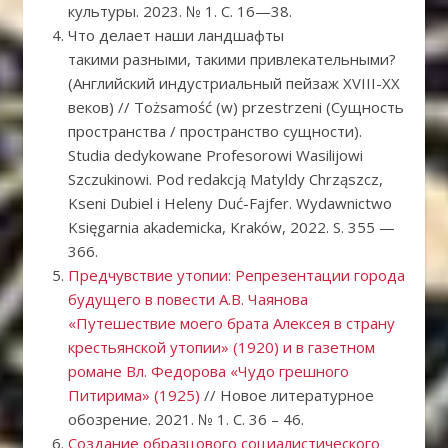
культуры. 2023. № 1. С. 16—38.
Что делает наши ландшафты
такими разными, такими привлекательными?
(Английский индустриальный пейзаж XVIII-XX
веков) // Tożsamość (w) przestrzeni (Сущность
пространства / пространство сущности).
Studia dedykowane Profesorowi Wasilijowi
Szczukinowi. Pod redakcją Matyldy Chrząszcz,
Kseni Dubiel i Heleny Duć-Fajfer. Wydawnictwo
Księgarnia akademicka, Kraków, 2022. S. 355 —
366.
Предчувствие утопии: Репрезентации города
будущего в повести А.В. Чаянова
«Путешествие моего брата Алексея в страну
крестьянской утопии» (1920) и в газетном
романе Вл. Федорова «Чудо грешного
Питирима» (1925)
// Новое литературное
обозрение. 2021. № 1. С. 36 – 46.
Создание образцового социалистического