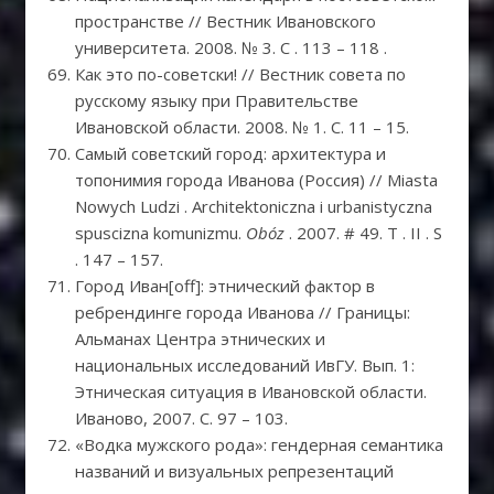
пространстве // Вестник Ивановского
университета. 2008. № 3. C . 113 – 118 .
Как это по-советски! // Вестник совета по
русскому языку при Правительстве
Ивановской области. 2008. № 1. С. 11 – 15.
Самый советский город: архитектура и
топонимия города Иванова (Россия) // Miasta
Nowych Ludzi . Architektoniczna i urbanistyczna
spuscizna komunizmu.
Obóz
. 2007. # 49. T . II . S
. 147 – 157.
Город Иван[off]: этнический фактор в
ребрендинге города Иванова // Границы:
Альманах Центра этнических и
национальных исследований ИвГУ. Вып. 1:
Этническая ситуация в Ивановской области.
Иваново, 2007. С. 97 – 103.
«Водка мужского рода»: гендерная семантика
названий и визуальных репрезентаций