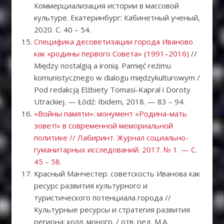
Коммерциализация истории в массовой
культуре. Екатеринбург: Кабинетный ученый,
2020. С. 40 – 54.
Специфика десоветизации города Иваново
как «родины первого Совета» (1991–2016)
//
Między nostalgią a ironią. Pamięć reżimu
komunistycznego w dialogu międzykulturowym /
Pod redakcją Elżbiety Tomasi-Kapral i Doroty
Utrackiej. — Łódź: Ibidem, 2018. — 83 – 94.
«Войны памяти»: монумент «Родина-мать
зовет!» в современной мемориальной
политике // Лабиринт. Журнал социально-
гуманитарных исследований. 2017. № 1. — С.
45 – 58.
Красный Манчестер: советскость Иванова как
ресурс развития культурного и
туристического потенциала города //
Культурные ресурсы и стратегия развития
региона: колл. моногр. / отв. ред. М.А.