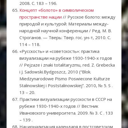
2008. С. 183 – 196.
Концепт «болото» в символическом
пространстве нации
// Русское болото: между
природой и культурой: Материалы между-
народной научной конференции / Ред. М. В.
Строганов. — Тверь: Твер. гос. ун-т, 2010. С.
114 – 118.
«Русскость» и «советскость»: практика
визуализации на рубеже 1930-1940-х годов
// Pejzaze i znaki totalitaryzmu, red. Z. Grebecka
i J. Sadowski.Bydgoszcz, 2010 (“Blok.
Miedzynarodowe Pismo Poswiecone Kulturze
Stalinowskiej i Poststalinowskiej”. 2010, № 5. S .
13 – 20.
Практики визуализации русскости в СССР на
рубеже 1930-1940-х годов // Вестник
Ивановского университета. 2009. № 3. C . 133
– 139 .
Национализация календаря в постсоветском