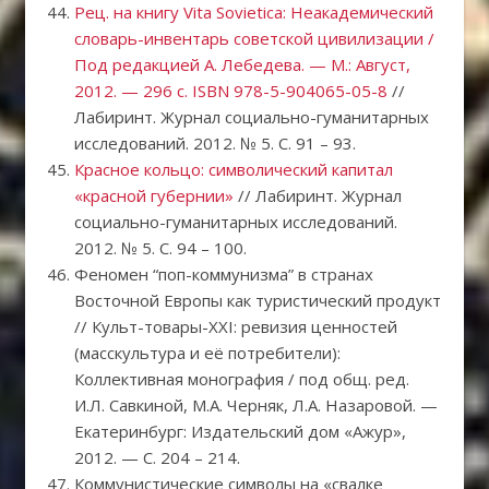
Рец. на книгу Vita Sovietica: Неакадемический
словарь-инвентарь советской цивилизации /
Под редакцией А. Лебедева. — М.: Август,
2012. — 296 с. ISBN 978-5-904065-05-8
//
Лабиринт. Журнал социально-гуманитарных
исследований. 2012. № 5. С. 91 – 93.
Красное кольцо: символический капитал
«красной губернии»
// Лабиринт. Журнал
социально-гуманитарных исследований.
2012. № 5. С. 94 – 100.
Феномен “поп-коммунизма” в странах
Восточной Европы как туристический продукт
// Культ-товары-XXI: ревизия ценностей
(масcкультура и её потребители):
Коллективная монография / под общ. ред.
И.Л. Савкиной, М.А. Черняк, Л.А. Назаровой. —
Екатеринбург: Издательский дом «Ажур»,
2012. — С. 204 – 214.
Коммунистические символы на «свалке