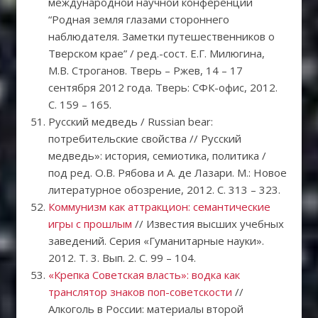
международной научной конференции
“Родная земля глазами стороннего
наблюдателя. Заметки путешественников о
Тверском крае” / ред.-сост. Е.Г. Милюгина,
М.В. Строганов. Тверь – Ржев, 14 – 17
сентября 2012 года. Тверь: СФК-офис, 2012.
С. 159 – 165.
Русский медведь / Russian bear:
потребительские свойства // Русский
медведь»: история, семиотика, политика /
под ред. О.В. Рябова и А. де Лазари. М.: Новое
литературное обозрение, 2012. С. 313 – 323.
Коммунизм как аттракцион: семантические
игры с прошлым
// Известия высших учебных
заведений. Серия «Гуманитарные науки».
2012. Т. 3. Вып. 2. С. 99 – 104.
«Крепка Советская власть»: водка как
транслятор знаков поп-советскости
//
Алкоголь в России: материалы второй