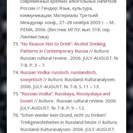
современных крепких алкогольных напитков
России // Гендер: Язык, культура,
коммуникации: Материалы Третьей
Междунар. конф., 27–28 ноября 2003 г. – М.:
РЕМА, 2006. (Вестник МГЛУ; вып. 518; сер.
Лингвистика)
“No Reason Not to Drink”: Alcohol Drinking
Patterns in Contemporary Russia
//
kultura
.
Russian cultural review . 2006. JULY-AUGUST. №
7-8. P. 3 – 7.
Russian Vodka: russisch, russlandisch,
sowjetisch
//
kultura
. Russland-Kulturanalysen.
2006. JULY-AUGUST. № 7-8. S. 11 – 13.
“Russian Vodka”: Russkaya, Rossiyskaya and
Soviet
//
kultura
. Russian cultural review. 2006.
JULY-AUGUST. № 7-8. P. 9 – 12.
“Schon wieder kein Grund, nicht zu trinken”.
Trinkgewohnheiten in Russland heute //
kultura
.
Russland-Kulturanalysen. 2006. JULY-AUGUST.