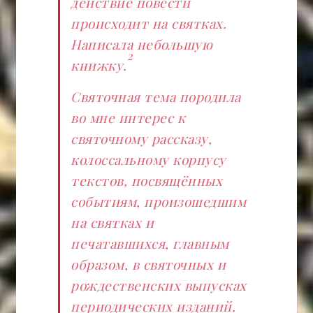
действие повести
происходит на святках.
Написала небольшую
2
книжку.
Святочная тема породила
во мне интерес к
святочному рассказу,
колоссальному корпусу
текстов, посвящённых
событиям, произошедшим
на святках и
печатавшихся, главным
образом, в святочных и
рождественских выпусках
периодических изданий.