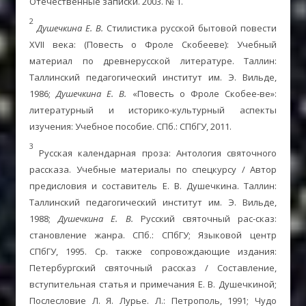
Отечественные записки. 2003. № 1.
2
Душечкина Е. В.
Стилистика русской бытовой повести
XVII века: (Повесть о Фроле Скобееве): Учебный
материал по древнерусской литературе. Таллин:
Таллинский педагогический институт им. Э. Вильде,
1986;
Душечкина Е. В.
«Повесть о Фроле Скобее-ве»:
литературный и историко-культурный аспекты
изучения: Учебное пособие. СПб.: СПбГУ, 2011.
3
Русская календарная проза: Антология святочного
рассказа. Учебные материалы по спецкурсу / Автор
предисловия и составитель Е. В. Душечкина. Таллин:
Таллинский педагогический институт им. Э. Вильде,
1988;
Душечкина Е. В.
Русский святочный рас-сказ:
становление жанра. СПб.: СПбГУ; Языковой центр
СПбГУ, 1995. Ср. также сопровождающие издания:
Петербургский святочный рассказ / Составление,
вступительная статья и примечания Е. В. Душечкиной;
Послесловие Л. Я. Лурье. Л.: Петрополь, 1991; Чудо