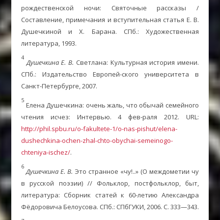
рождественской ночи: Святочные рассказы /
Составление, примечания и вступительная статья Е. В.
Душечкиной и Х. Барана. СПб.: Художественная
литература, 1993.
4
Душечкина Е. В.
Светлана: Культурная история имени.
СПб.: Издательство Европей-ского университета в
Санкт-Петербурге, 2007.
5
Елена Душечкина: очень жаль, что обычай семейного
чтения исчез: Интервью. 4 фев-раля 2012. URL:
http://phil.spbu.ru/o-fakultete-1/o-nas-pishut/elena-
dushechkina-ochen-zhal-chto-obychai-semeinogo-
chteniya-ischez/
.
6
Душечкина Е. В.
Это странное «чу!..» (О междометии чу
в русской поэзии) // Фольклор, постфольклор, быт,
литература: Сборник статей к 60-летию Александра
Фёдоровича Белоусова. СПб.: СПбГУКИ, 2006. С. 333—343.