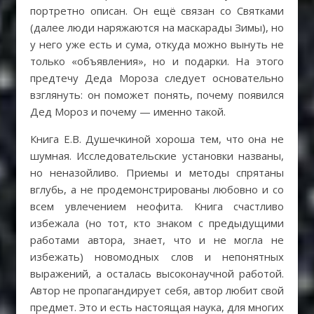
портретно описан. Он ещё связан со Святками
(далее люди наряжаются на маскарады Зимы), но
у него уже есть и сума, откуда можно вынуть не
только «объявления», но и подарки. На этого
предтечу Деда Мороза следует основательно
взглянуть: он поможет понять, почему появился
Дед Мороз и почему — именно такой.
Книга Е.В. Душечкиной хороша тем, что она не
шумная. Исследовательские установки названы,
но неназойливо. Приемы и методы спрятаны
вглубь, а не продемонстрированы любовно и со
всем увлечением неофита. Книга счастливо
избежала (но тот, кто знаком с предыдущими
работами автора, знает, что и не могла не
избежать) новомодных слов и непонятных
выражений, а осталась высоконаучной работой.
Автор не пропагандирует себя, автор любит свой
предмет. Это и есть настоящая наука, для многих