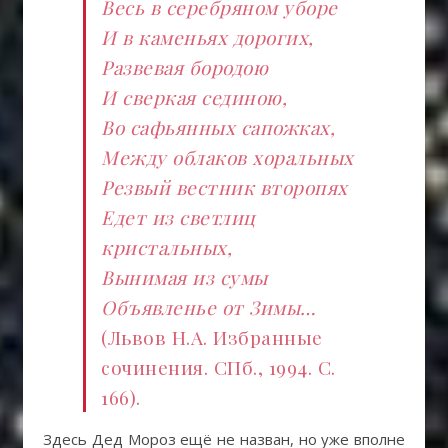
Весь в серебряном уборе
И в каменьях дорогих,
Развевая бородою
И сверкая сединою,
Во сафьянных сапожках,
Между облаков хоральных
Резвый вестник второпях
Едет из светлиц
кристальных,
Вынимая из сумы
Объявленье от Зимы…
(Львов Н.А. Избранные
сочинения. СПб., 1994. С.
166).
Здесь Дед Мороз ещё не назван, но уже вполне