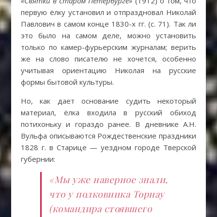
«Святки в старом Петербурге»
(1912) о том, что
первую ёлку установил и отпраздновал Николай
Павлович в самом конце 1830-х гг. (с. 71). Так ли
это было на самом деле, можно установить
только по камер-фурьерским журналам; верить
же на слово писателю не хочется, особенно
учитывая ориентацию Николая на русские
формы бытовой культуры.
Но, как дает основание судить некоторый
материал, ёлка входила в русский обиход
потихоньку и гораздо ранее. В дневнике А.Н.
Вульфа описываются Рождественские праздники
1828 г. в Старице — уездном городе Тверской
губернии:
«Мы уже наверное знали,
что у полковника Торнау
(командира стоявшего