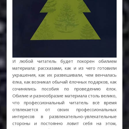
И любой читатель будет покорен обилием
материала: рассказами, как и из чего готовили
украшения, как их развешивали, чем венчалась
ёлка, как возникал обычай ёлочных подарков, как
сочинялись пособия по проведению ёлок.
Обилие и разнообразие материала столь велико,
что профессиональный читатель всё время
отвлекается от своих профессиональных
интересов в развлекательно-увлекательные
стороны и постоянно ловит себя на этом,