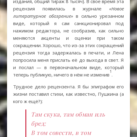
издания, общий тираж 8 тысяч). В свое время эта
рецензия появилась в журнале
«Новое
литературное обозрение»
в сильно урезанном
виде, который я сам санкционировал под
нажимом редактора, не сообразив, как сильно
меняются акценты и оценки при таком
сокращении. Хорошо, что из-за этих сокращений
рецензия тогда задержалась в печати, и Лена
попросила меня прислать её до выхода в свет. Я
и послал — в первоначальном виде, который
1
теперь публикую, ничего в нём не изменив
.
Трудное дело рецензента. Я бы эпиграфом его
жизни поставил стихи, как известно, Пушкина (а
кого ж ещё?):
Там скука, там обман иль
бред;
В том совести, в том