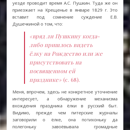
уезде проводит время А.С. Пушкин. Туда же он
приезжает на Крещенье в январе 1829 г. Это
вставит под сомнение суждение Е.В.
Душечкиной о том, что:
«вряд ли Пушкину когда-
либо пришлось видеть
ёлку на Рождество или же
присутствовать на
посвященном ей
празднике»
(с. 68).
Меня, впрочем, здесь не конкретное уточнение
интересует, а обнаружение механизма
вхождения праздника ёлки в русский быт.
Видимо, прежде чем питерские журналы
заговорили о ёлке, она потихоньку да
полегоньку завоёвывала громадные