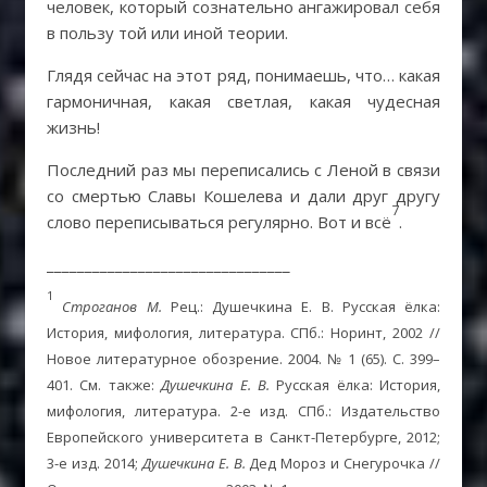
человек, который сознательно ангажировал себя
в пользу той или иной теории.
Глядя сейчас на этот ряд, понимаешь, что… какая
гармоничная, какая светлая, какая чудесная
жизнь!
Последний раз мы переписались с Леной в связи
со смертью Славы Кошелева и дали друг другу
7
слово переписываться регулярно. Вот и всё
.
________________________________
1
Строганов М.
Рец.: Душечкина Е. В. Русская ёлка:
История, мифология, литература. СПб.: Норинт, 2002 //
Новое литературное обозрение. 2004. № 1 (65). С. 399–
401. См. также:
Душечкина Е. В.
Русская ёлка: История,
мифология, литература. 2-е изд. СПб.: Издательство
Европейского университета в Санкт-Петербурге, 2012;
3-е изд. 2014;
Душечкина Е. В.
Дед Мороз и Снегурочка //