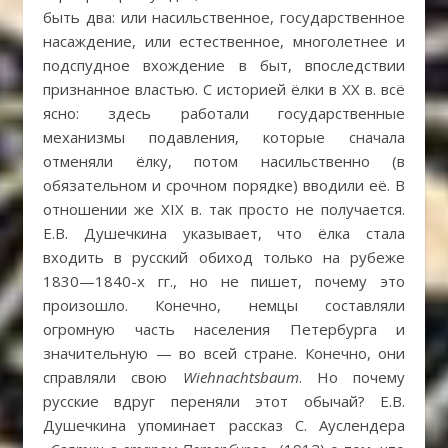
быть два: или насильственное, государственное
насаждение, или естественное, многолетнее и
подспудное вхождение в быт, впоследствии
признанное властью. С историей ёлки в XX в. всё
ясно: здесь работали государственные
механизмы подавления, которые сначала
отменяли ёлку, потом насильственно (в
обязательном и срочном порядке) вводили её. В
отношении же XIX в. так просто не получается.
Е.В. Душечкина указывает, что ёлка стала
входить в русский обиход только на рубеже
1830—1840-х гг., но не пишет, почему это
произошло. Конечно, немцы составляли
огромную часть населения Петербурга и
значительную — во всей стране. Конечно, они
справляли свою
Wiehnachtsbaum
. Но почему
русские вдруг переняли этот обычай? Е.В.
Душечкина упоминает рассказ С. Ауслендера