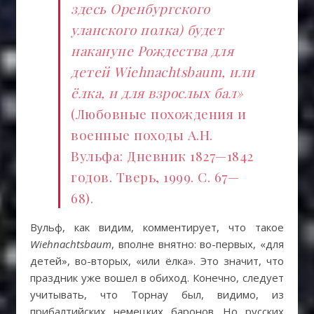
здесь Оренбургского
уланского полка) будет
накануне Рождества для
детей Wiehnachtsbaum, или
ёлка, и для взрослых бал»
(Любовные похождения и
военные походы А.Н.
Вульфа: Дневник 1827—1842
годов. Тверь, 1999. С. 67—
68).
Вульф, как видим, комментирует, что такое
Wiehnachtsbaum
, вполне внятно: во-первых, «для
детей», во-вторых, «или ёлка». Это значит, что
праздник уже вошел в обиход. Конечно, следует
учитывать, что Торнау был, видимо, из
прибалтийских немецких баронов. Но русских