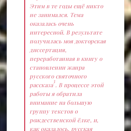
Этим в те годы ещё никто
не занимался. Тема
оказалась очень
интересной. В результате
получилась моя докторская
диссертация,
переработанная в книгу о
становлении жанра
русского святочного
3
рассказа
. В процессе этой
работы я обратила
внимание на большую
группу текстов о
рождественской ёлке, и,
как оказалось, русская