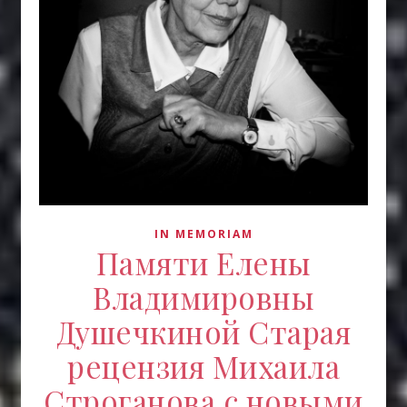
IN MEMORIAM
Памяти Елены
Владимировны
Душечкиной Старая
рецензия Михаила
Строганова с новыми