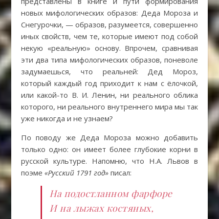
представлены в книге и пути формирования
новых мифологических образов: Деда Мороза и
Снегурочки, — образов, разумеется, совершенно
иных свойств, чем те, которые имеют под собой
некую «реальную» основу. Впрочем, сравнивая
эти два типа мифологических образов, поневоле
задумаешься, что реальней: Дед Мороз,
который каждый год приходит к нам с ёлочкой,
или какой-то В. И. Ленин, ни реального облика
которого, ни реального внутреннего мира мы так
уже никогда и не узнаем?
По поводу же Деда Мороза можно добавить
только одно: он имеет более глубокие корни в
русской культуре. Напомню, что Н.А. Львов в
поэме
«Русский 1791 год»
писал:
На подостланном фарфоре
И на лыжах костяных,