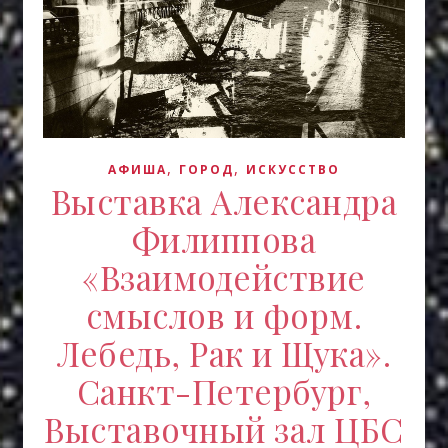
,
,
АФИША
ГОРОД
ИСКУCСТВО
Выставка Александра
Филиппова
«Взаимодействие
смыслов и форм.
Лебедь, Рак и Щука».
Санкт-Петербург,
Выставочный зал ЦБС