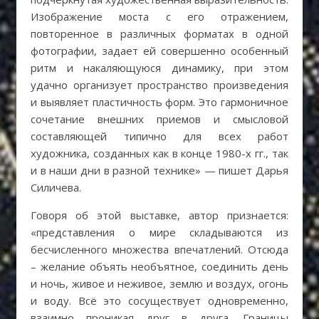
Изображение моста с его отражением,
повторенное в различных форматах в одной
фотографии, задает ей совершенно особенный
ритм и накаляющуюся динамику, при этом
удачно организует пространство произведения
и выявляет пластичность форм. Это гармоничное
сочетание внешних приемов и смысловой
составляющей типично для всех работ
художника, созданных как в конце 1980-х гг., так
и в наши дни в разной технике» — пишет Дарья
Силичева.
Говоря об этой выставке, автор признается:
«представления о мире складываются из
бесчисленного множества впечатлений. Отсюда
– желание объять необъятное, соединить день
и ночь, живое и неживое, землю и воздух, огонь
и воду. Всё это сосуществует одновременно,
взаимно проникая друг в друга. Границы