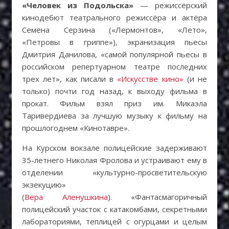
«Человек из Подольска»
— режиссёрский
кинодебют театрального режиссёра и актёра
Семёна Серзина («Лермонтов», «Лето»,
«Петровы в гриппе»), экранизация пьесы
Дмитрия Данилова, «самой популярной пьесы в
российском репертуарном театре последних
трех лет», как писали в
«Искусстве кино»
(и не
только) почти год назад, к выходу фильма в
прокат. Фильм взял приз им. Микаэла
Таривердиева за лучшую музыку к фильму на
прошлогоднем «Кинотавре».
На Курском вокзале полицейские задерживают
35-летнего Николая Фролова и устраивают ему в
отделении «культурно-просветительскую
экзекуцию»
(
Вера Аленушкина
). «Фантасмагоричный
полицейский участок с катакомбами, секретными
лабораториями, теплицей с огурцами и целым