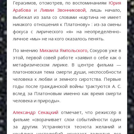
Герасимов, отсмотрев, по воспоминаниям
Юрия
Арабова и Ливии Звонниковой
, лишь начало,
выбежал из зала со словами «картина не имеет
никакого отношения к Платонову» : из-за смены
фокуса с лирического «я» на неопределённо-
личное «мы» не на кого оказалось пенять.
По мнению
Михаила Ямпольского
, Сокуров уже в
этой, первой совей работе «заявил о себе как о
метафизическом лирике. В центре фильма —
платоновская тема смерти души, неспособности
человека к любви и земного сиротства. Первые
годы после гражданской войны трактуются А. С.
вслед за Платоновым именно как время смерти
человека и природы».
Александр Секацкий
отмечает, что режиссёр в
фильме «сворачивает слои событийности один
за другим. Устраняются теснота желаний и
конфликт честолюбий, исчезает толкотня, все