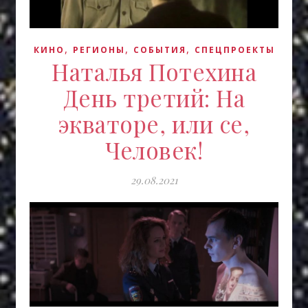
,
,
,
КИНО
РЕГИОНЫ
СОБЫТИЯ
СПЕЦПРОЕКТЫ
Наталья Потехина
День третий: На
экваторе, или се,
Человек!
29.08.2021