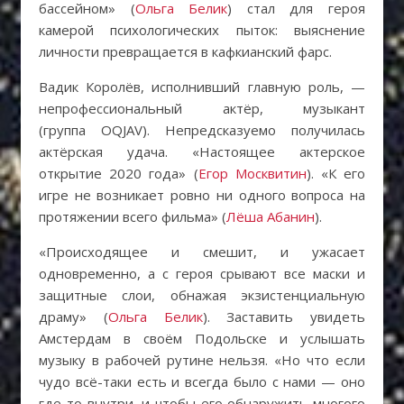
бассейном» (
Ольга Белик
) стал для героя
камерой психологических пыток: выяснение
личности превращается в кафкианский фарс.
Вадик Королёв, исполнивший главную роль, —
непрофессиональный актёр, музыкант
(группа OQJAV). Непредсказуемо получилась
актёрская удача. «Настоящее актерское
открытие 2020 года» (
Егор Москвитин
). «К его
игре не возникает ровно ни одного вопроса на
протяжении всего фильма» (
Лёша Абанин
).
«Происходящее и смешит, и ужасает
одновременно, а с героя срывают все маски и
защитные слои, обнажая экзистенциальную
драму» (
Ольга Белик
). Заставить увидеть
Амстердам в своём Подольске и услышать
музыку в рабочей рутине нельзя. «Но что если
чудо всё-таки есть и всегда было с нами — оно
где-то внутри, и чтобы его обнаружить многого