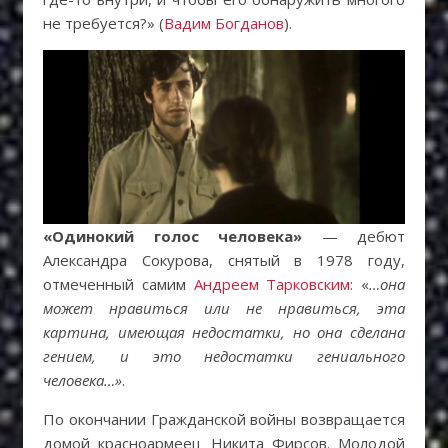
не требуется?» (
Вадим Богданов
).
«Одинокий голос человека»
— дебют
Александра Сокурова, снятый в 1978 году,
отмеченный самим
Андреем Тарковским
: «
…она
может нравиться или не нравиться, эта
картина, имеющая недостатки, но она сделана
гением, и это недостатки гениального
человека…»
.
По окончании Гражданской войны возвращается
домой красноармеец Никита Фирсов. Молодой