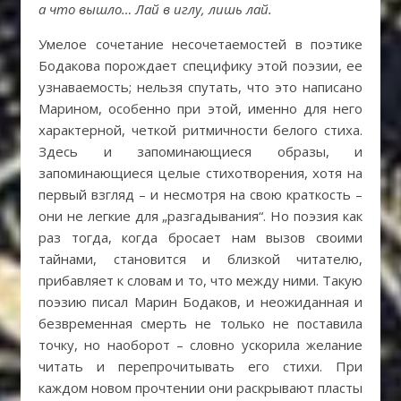
а что вышло… Лай в иглу, лишь лай.
Умелое сочетание несочетаемостей в поэтике
Бодакова порождает специфику этой поэзии, ее
узнаваемость; нельзя спутать, что это написано
Марином, особенно при этой, именно для него
характерной, четкой ритмичности белого стиха.
Здесь и запоминающиеся образы, и
запоминающиеся целые стихотворения, хотя на
первый взгляд – и несмотря на свою краткость –
они не легкие для „разгадывания“. Но поэзия как
раз тогда, когда бросает нам вызов своими
тайнами, становится и близкой читателю,
прибавляет к словам и то, что между ними. Такую
поэзию писал Марин Бодаков, и неожиданная и
безвременная смерть не только не поставила
точку, но наоборот – словно ускорила желание
читать и перепрочитывать его стихи. При
каждом новом прочтении они раскрывают пласты