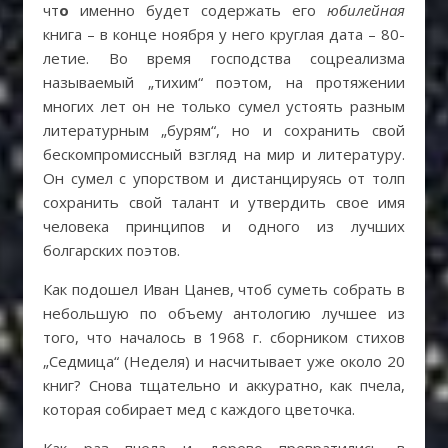
чт
о
именно будет содержать его
юбилейная
книга – в конце ноября у него круглая дата – 80-
летие. Во время господства соцреализма
называемый „тихим“ поэтом, на протяжении
многих лет он не только сумел устоять разным
литературным „бурям“, но и сохранить свой
бескомпромиссный взгляд на мир и литературу.
Он сумел с упорством и дистанцируясь от толп
сохранить свой талант и утвердить свое имя
человека принципов и одного из лучших
болгарских поэтов.
Как подошел Иван Цанев, чтоб суметь собрать в
небольшую по объему антологию лучшее из
того, что началось в 1968 г. сборником стихов
„Седмица“ (Неделя) и насчитывает уже около 20
книг? Снова тщательно и аккуратно, как пчела,
которая собирает мед с каждого цветочка.
Как раз пчела и дерево превратились в