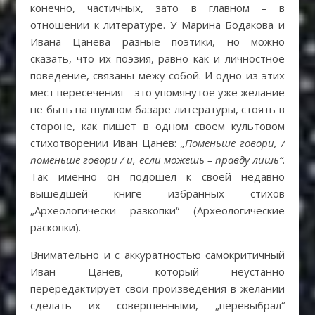
конечно, частичных, зато в главном – в
отношении к литературе. У Марина Бодакова и
Ивана Цанева разные поэтики, но можно
сказать, что их поэзия, равно как и личностное
поведение, связаны межу собой. И одно из этих
мест пересечения – это упомянутое уже желание
не быть на шумном базаре литературы, стоять в
стороне, как пишет в одном своем культовом
стихотворении Иван Цанев:
„Поменьше говори, /
поменьше говори / и, если можешь – правду лишь“
.
Так именно он подошел к своей недавно
вышедшей книге избранных стихов
„Археологически разкопки“ (Археологические
раскопки).
Внимательно и с аккуратностью самокритичный
Иван Цанев, который неустанно
перередактирует свои произведения в желании
сделать их совершенными, „перевыбрал“