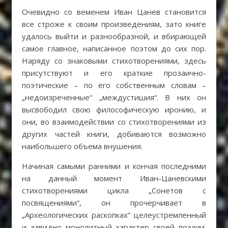
Очевидно со веменем Иван Цанев становится
все строже к своим произведениям, зато книге
удалось выйти и разнообразной, и вбирающей
самое главное, написанное поэтом до сих пор.
Наряду со знаковыми стихотворениями, здесь
присутствуют и его краткие прозаично-
поэтические – по его собственным словам –
„недоизреченные“ „междустишия“. В них он
высвободил свою философическую иронию, и
они, во взаимодействии со стихотворениями из
других частей книги, добиваются возможно
наибольшего объема внушения.
Начиная самыми ранними и кончая последними
на данный момент Иван-Цаневскими
стихотворениями цикла „Сонетов с
посвящениями“, он прочерчивает в
„Археологических раскопках“ целеустремленный
и завидно монолитный характер своей поэзии.