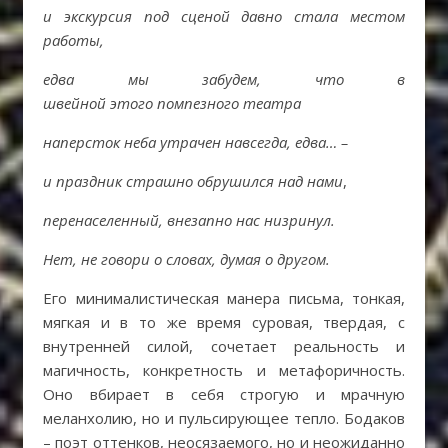
и экскурсия под сценой давно стала местом
работы,
едва мы забудем, что в
швейной
э
того
помпезного театра
наперсток неба утрачен навсегда, едва… –
и праздник страшно обрушился над нами
,
перенаселенный, внезапно нас низринул.
Нет, не говори о словах, думая о другом.
Его минималистическая манера письма, тонкая,
мягкая и в то же время суровая, твердая, с
внутренней силой, сочетает реальность и
магичность, конкретность и метафоричность.
Оно вбирает в себя строгую и мрачную
меланхолию, но и пульсирующее тепло. Бодаков
– поэт оттенков, неосязаемого, но и неожиданно