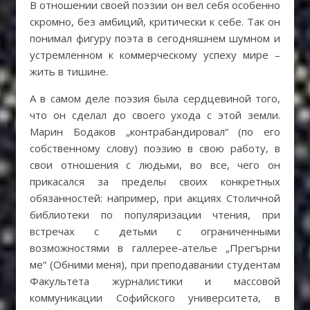
В отношении своей поэзии он вел себя особенно
скромно, без амбиций, критически к себе. Так он
понимал фигуру поэта в сегодняшнем шумном и
устремленном к коммерческому успеху мире –
жить в тишине.
А в самом деле поэзия была сердцевиной того,
что он сделал до своего ухода с этой земли.
Марин Бодаков „контрабандировал“ (по его
собственному слову) поэзию в свою работу, в
свои отношения с людьми, во все, чего он
прикасался за пределы своих конкретных
обязанностей: например, при акциях Столичной
библиотеки по популяризации чтения, при
встречах с детьми с ограниченными
возможностями в галлерее-ателье „Прегърни
ме“ (Обними меня), при преподавании студентам
Факультета журналистики и массовой
коммуникации Софийского университета, в