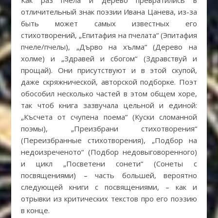
отличительный знак поэзии Ивана Цанева, из-за
быть может самых известных его
стихотворений, „Епитафия на пчелата“ (Эпитафия
пчеле/пчелы), „Дърво на хълма“ (Дерево на
холме) и „Здравей и сбогом“ (Здравствуй и
прощай). Они присутствуют и в этой скупой,
даже скряжнической, авторской подборке. Поэт
обособил несколько частей в этом общем хоре,
так чтоб книга зазвучала цельной и единой:
„Късчета от счупена поема“ (Куски сломанной
поэмы), „Преизбрани стихотворения“
(Переизбранные стихотворения), „Подбор на
недоизреченото“ (Подбор недовыговоренного)
и цикл „Посветени сонети“ (Сонеты с
посвящениями) – часть большей, вероятно
следующей книги с посвящениями, – как и
отрывки из критических текстов про его поэзию
в конце.