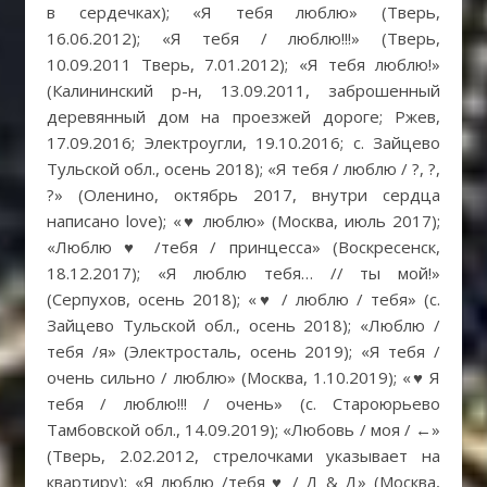
в сердечках); «Я тебя люблю» (Тверь,
16.06.2012); «Я тебя / люблю!!!» (Тверь,
10.09.2011 Тверь, 7.01.2012); «Я тебя люблю!»
(Калининский р-н, 13.09.2011, заброшенный
деревянный дом на проезжей дороге; Ржев,
17.09.2016; Электроугли, 19.10.2016; с. Зайцево
Тульской обл., осень 2018); «Я тебя / люблю / ?, ?,
?» (Оленино, октябрь 2017, внутри сердца
написано love); «♥ люблю» (Москва, июль 2017);
«Люблю ♥ /тебя / принцесса» (Воскресенск,
18.12.2017); «Я люблю тебя… // ты мой!»
(Серпухов, осень 2018); «♥ / люблю / тебя» (с.
Зайцево Тульской обл., осень 2018); «Люблю /
тебя /я» (Электросталь, осень 2019); «Я тебя /
очень сильно / люблю» (Москва, 1.10.2019); «♥ Я
тебя / люблю!!! / очень» (с. Староюрьево
Тамбовской обл., 14.09.2019); «Любовь / моя / ←»
(Тверь, 2.02.2012, стрелочками указывает на
квартиру); «Я люблю /тебя ♥ / Д & Д» (Москва,