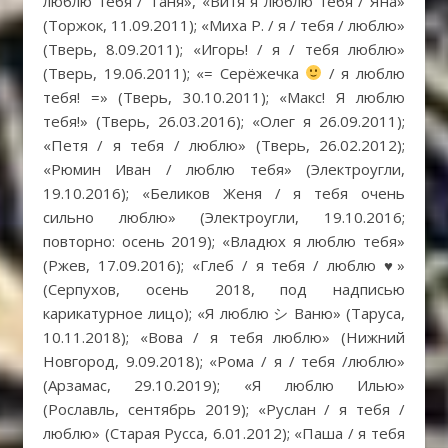
люблю тебя / Таня», «Витя я люблю тебя / Яна»
(Торжок, 11.09.2011); «Миха Р. / я / тебя / люблю»
(Тверь, 8.09.2011); «Игорь! / я / тебя люблю»
(Тверь, 19.06.2011); «= Серёжечка
/ я люблю
тебя! =» (Тверь, 30.10.2011); «Макс! Я люблю
тебя!» (Тверь, 26.03.2016); «Олег я 26.09.2011);
«Петя / я тебя / люблю» (Тверь, 26.02.2012);
«Рюмин Иван / люблю тебя» (Электроугли,
19.10.2016); «Беликов Женя / я тебя очень
сильно люблю» (Электроугли, 19.10.2016;
повторно: осень 2019); «Владюх я люблю тебя»
(Ржев, 17.09.2016); «Глеб / я тебя / люблю
♥
»
(Серпухов, осень 2018, под надписью
карикатурное лицо); «Я люблю シ Ваню» (Таруса,
10.11.2018); «Вова / я тебя люблю» (Нижний
Новгород, 9.09.2018); «Рома / я / тебя /люблю»
(Арзамас, 29.10.2019); «Я люблю Илью»
(Рославль, сентябрь 2019); «Руслан / я тебя /
люблю» (Старая Русса, 6.01.2012); «Паша / я тебя