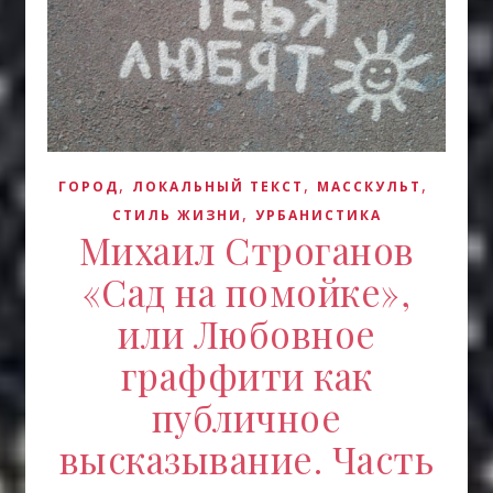
,
,
,
ГОРОД
ЛОКАЛЬНЫЙ ТЕКСТ
МАССКУЛЬТ
,
СТИЛЬ ЖИЗНИ
УРБАНИСТИКА
Михаил Строганов
«Сад на помойке»,
или Любовное
граффити как
публичное
высказывание. Часть