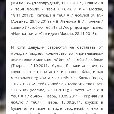
(Миша). ♥» (Долопрудный, 11.12.2017); «Уляна / я
/ тебя люблю / твой / ГСИК / ♥» (Москва,
18.11.2017); «Катюша я тебя ♥ / люблю!!! Ж. М.»
(Арзамас, 29.10.2019); «❀ Леночка ❀ / я очень /
сильно ? / люблю тебя!!! / LSW», рядом приписано:
«Иди-ка ты» и «Сам иди» (Москва, 28.11.2018).
И хотя девушки стараются не отставать от
молодых людей, количество их «признавалок»
значительно меньше: «Лёня // я тебя / люблю»
(Тверь, 12.10.2011, буква Я написана очень
крупно, так что читается и в слове
Лёня
, и как
местоимение); «Вита / я / тебя / люблю» (Тверь,
1.02.2012); «Я тебя / люблю / Макс.М! / твоя Зая.
13.06.08» (Москва, 20.09.2011); «Костенька / ♥ я
тебя ♥ / люблю» (Тверь, 13.09.2011); «Кирилл / я
люблю / тебя» (Тверь, 13.09.2011, кружок в
букве
ю
написан в виде сердечка); «Тема я