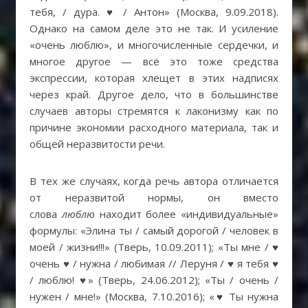
тебя, / дура. ♥ / Антон» (Москва, 9.09.2018).
Однако на самом деле это не так. И усиление
«очень люблю», и многочисленные сердечки, и
многое другое — всё это тоже средства
экспрессии, которая хлещет в этих надписях
через край. Другое дело, что в большинстве
случаев авторы стремятся к лаконизму как по
причине экономии расходного материала, так и
общей неразвитости речи.
В тех же случаях, когда речь автора отличается
от неразвитой нормы, он вместо
слова
люблю
находит более «индивидуальные»
формулы: «Элина ты / самый дорогой / человек в
моей / жизни!!!» (Тверь, 10.09.2011); «Ты мне / ♥
очень ♥ / нужна / любимая // Леруня / ♥ я тебя ♥
/ люблю! ♥» (Тверь, 24.06.2012); «Ты / очень /
нужен / мне!» (Москва, 7.10.2016); «♥ Ты нужна