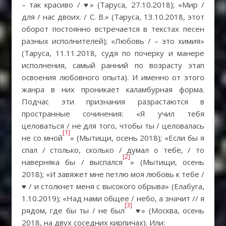
– так красиво / ♥» (Таруса, 27.10.2018); «Мир /
для / нас двоих. / С. В.» (Таруса, 13.10.2018, этот
оборот постоянно встречается в текстах песен
разных исполнителей); «Любовь / – это химия»
(Таруса, 11.11.2018, судя по почерку и манере
исполнения, самый ранний по возрасту этап
освоения любовного опыта). И именно от этого
жанра в них проникает каламбурная форма.
Подчас эти признания разрастаются в
пространные сочинения: «Я учил тебя
целоваться / не для того, чтобы ты / целовалась
[1]
не со мной
» (Мытищи, осень 2018); «Если бы я
спал / столько, сколько / думал о тебе, / то
[2]
наверняка бы / выспался
» (Мытищи, осень
2018); «И завяжет мне петлю моя любовь к тебе /
♥ / и столкнет меня с высокого обрыва» (Елабуга,
1.10.2019); «Над нами общее / небо, а значит // я
[3]
рядом, где бы ты / не был
♥» (Москва, осень
2018, на двух соседних кирпичах). Или: