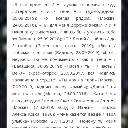
«Я всё время ♥ / ♥ думаю о поэзии / худ.
литературе / и / тебе ♥» (Домодедово,
25.09.2019); «Я всегда рядом» (Москва,
24.09.2018), «Ты для меня дороже жизни, / и я
наизнанку вывернусь, / лишь бы / угодить тебе
♥» (Москва, 25.09.2018); «С / Леной / любовь / до
/ гроба» (Раменское, осень 2019); «Вика /
любимая / ♥ зая» (Видное, 28.09.2019); «Котя,
неужели ты не понимаешь / как я тебя ♥»
(Балашиха, 30.09.2019); «Настя / ты – / часть /
меня» (Красногорск, 23.09.2017, вся надпись
заключена в сердце); «Ты моя / я твой» (Москва,
7.09.2019, надпись вокруг клумбы); «Даша / ты
мое счастье» (Москва, 24.09.2016); «Катя / мы
всегда будем / вместе / как / Сид и Нэнси / ♥ ♥ ♥»
(Москва, 1.10.2019, «Сид и Нэнси» – фильм
Алекса Кокса, 1986); «Мне кажется везде / твоя
улыбка» (Москва, 27.11.2018); «Почему ты меня
разлюбила?» (Серпухов, 20.10.2018); «И любишь /