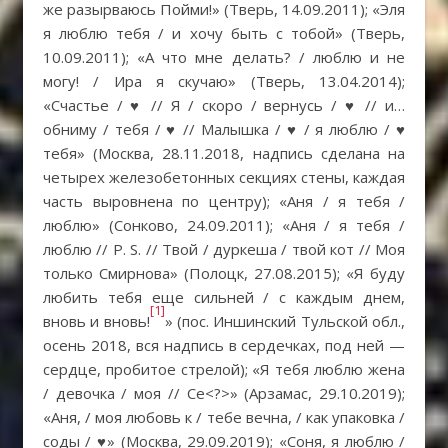
же разырваюсь Пойми!» (Тверь, 14.09.2011); «Эля
я люблю тебя / и хочу быть с тобой» (Тверь,
10.09.2011); «А что мне делать? / люблю и не
могу! / Ира я скучаю» (Тверь, 13.04.2014);
«Счастье / ♥ // Я / скоро / вернусь / ♥ // и…
обниму / тебя / ♥ // Малышка / ♥ / я люблю / ♥
тебя» (Москва, 28.11.2018, надпись сделана на
четырех железобетонных секциях стены, каждая
часть выровнена по центру); «Аня / я тебя /
люблю» (Сонково, 24.09.2011); «Аня / я тебя /
люблю // P. S. // Твой / дуркеша / твой кот // Моя
только Смирнова» (Полоцк, 27.08.2015); «Я буду
любить тебя еще сильней / с каждым днем,
[1]
вновь и вновь!
» (пос. Иншинский Тульской обл.,
осень 2018, вся надпись в сердечках, под ней —
сердце, пробитое стрелой); «Я тебя люблю жена
/ девочка / моя // Се<?>» (Арзамас, 29.10.2019);
«Аня, / моя любовь к / тебе вечна, / как упаковка /
соды / ♥» (Москва, 29.09.2019); «Соня, я люблю /