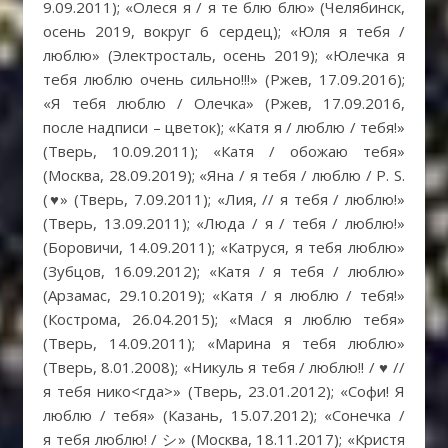
9.09.2011); «Олеся я / я те блю блю» (Челябинск,
осень 2019, вокруг 6 сердец); «Юля я тебя /
люблю» (Электросталь, осень 2019); «Юлечка я
тебя люблю очень сильно!!!» (Ржев, 17.09.2016);
«Я тебя люблю / Олечка» (Ржев, 17.09.2016,
после надписи – цветок); «Катя я / люблю / тебя!»
(Тверь, 10.09.2011); «Катя / обожаю тебя»
(Москва, 28.09.2019); «Яна / я тебя / люблю / P. S.
(
♥
» (Тверь, 7.09.2011); «Лия, // я тебя / люблю!»
(Тверь, 13.09.2011); «Люда / я / тебя / люблю!»
(Боровичи, 14.09.2011); «Катруся, я тебя люблю»
(Зубцов, 16.09.2012); «Катя / я тебя / люблю»
(Арзамас, 29.10.2019); «Катя / я люблю / тебя!»
(Кострома, 26.04.2015); «Мася я люблю тебя»
(Тверь, 14.09.2011); «Марина я тебя люблю»
(Тверь, 8.01.2008); «Никуль я тебя / люблю!! /
♥
//
я тебя нико<гда>» (Тверь, 23.01.2012); «Софи! Я
люблю / тебя» (Казань, 15.07.2012); «Сонечка /
я тебя люблю! / シ» (Москва, 18.11.2017); «Кристя