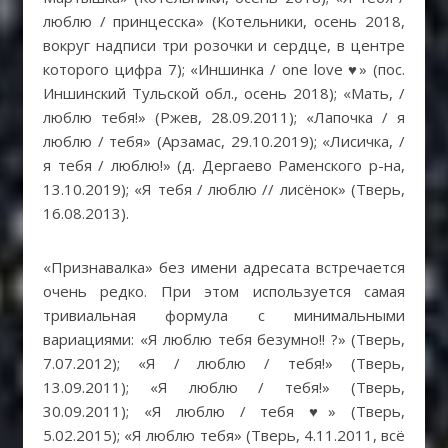
люблю / принцесска» (Котельники, осень 2018,
вокруг надписи три розочки и сердце, в центре
которого цифра 7); «Иншинка / one love ♥» (пос.
Иншинский Тульской обл., осень 2018); «Мать, /
люблю тебя!» (Ржев, 28.09.2011); «Лапочка / я
люблю / тебя» (Арзамас, 29.10.2019); «Лисичка, /
я тебя / люблю!» (д. Дергаево Раменского р-на,
13.10.2019); «Я тебя / люблю // лисёнок» (Тверь,
16.08.2013).
«Признавалка» без имени адресата встречается
очень редко. При этом используется самая
тривиальная формула с минимальными
вариациями: «Я люблю тебя безумно!! ?» (Тверь,
7.07.2012); «Я / люблю / тебя!» (Тверь,
13.09.2011); «Я люблю / тебя!» (Тверь,
30.09.2011); «Я люблю / тебя ♥» (Тверь,
5.02.2015); «Я люблю тебя» (Тверь, 4.11.2011, всё