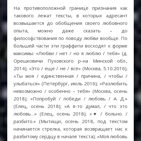
На противоположной границе признания как
такового лежат тексты, в которых адресант
возвышается до обобщения своего любовного
опыта, можно даже сказать – до
философствования по поводу любви вообще. По
большей части эти граффити восходят к форме
максимы: «Любви / нет / но я люблю / тебя» (д.
Орешковичи Пуховского р-на Минской обл.,
2014); «Это / еще / не / всё» (Москва, 5.10.2016);
«Ты моя / единственная / причина, / чтобы /
улыбаться» (Петербург, июль 2016); «Разлюбить
невозможно / особенно – тебя» (Москва, осень
2018); «Попробуй / победи / любовь / А. Д.»
(Елец, осень 2018); «А я-то думал, / что это
любовь…» (Елец, осень 2018); «♥ / больно. /
разбито.» (Мытищи, осень 2018, под текстом
начинается стрелка, которая возвращает нас к
разбитому сердцу в начале текста); «Моя любовь