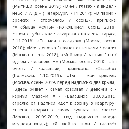
(Мытищи, осень 2018); «В её / глазах / я видел /
небо. / А. Д.» (Петербург, 7.11.2017); «В твоих /
зрачках / сторчалась / осень», приписка:
«⌗ сбывая мечты» (Котельники, осень 2018);
«Твои / губы / как / сахарная / вата ♥» (Таруса,
3.11.2018); «Ты моя / сладкая» (Москва, осень
2018); «Моя девочка / пахнет оттенками / рая ♥»
(Москва, осень 2018); «Мой мир / застыл / на /
одном / человеке ♥» (Москва, осень 2018); «Ты
очень / красивая», приписано: «Спасибо»
(Волжский, 1.10.2019); «Ты – мои крылья»
(Москва, осень 2019, перед надписью два крыла);
«Здесь живет / самая красивая / девочка с /
карими глазами ♥» (Балашиха, 30.09.2019,
стрелка от надписи идет к звонку в квартиру);
«Елена Газарян / самая лучшая на свете!»
(Москва, 20.09.2019, над надписью морда
медведя-панды); «Я люблю твои / глазки!»