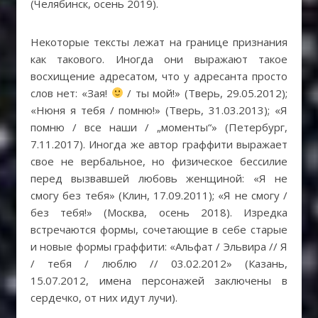
(Челябинск, осень 2019).
Некоторые тексты лежат на границе признания
как такового. Иногда они выражают такое
восхищение адресатом, что у адресанта просто
слов нет: «Зая!
/ ты мой!» (Тверь, 29.05.2012);
«Нюня я тебя / помню!» (Тверь, 31.03.2013); «Я
помню / все наши / „моменты“» (Петербург,
7.11.2017). Иногда же автор граффити выражает
свое не вербальное, но физическое бессилие
перед вызвавшей любовь женщиной: «Я не
смогу без тебя» (Клин, 17.09.2011); «Я не смогу /
без тебя!» (Москва, осень 2018). Изредка
встречаются формы, сочетающие в себе старые
и новые формы граффити: «Альфат / Эльвира // Я
/ тебя / люблю // 03.02.2012» (Казань,
15.07.2012, имена персонажей заключены в
сердечко, от них идут лучи).