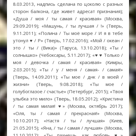
8.03.2013, надпись сделана по цоколю с разных
сторон балкона, где живет адресат признания);
«Душа / моя / ты самая / красивая» (Москва,
29.09.2019); «Машунь, / ты лучшая / !» (Тверь,
9.11.2011); «Полина / Ты моё море / И я в тебе
утонул ♥ / Р» (Тверь, 17.02.2016); «Мой / океан /
это / ты / (Вика)» (Таруса, 13.10.2018); «Ты /
солнышко» (Чебоксары, 5.11.2017); «♥ ♥ Только /
моя / девочка / самая / красивая» (Кимры,
2.03.2015); «Ты / у / меня / самая- / самая!»
(Тверь, 14.09.2011); «Ты мое / днк / в моей /
жизни» (Тверь, 9.08.2018); «Ты мое /
голубоглазое / счастье» (Петербург, 2015); «Твоя
улыбка это мило» (Тверь, 18.05.2012); «Кристина
/ ты самая милая! ♥» (Москва, октябрь 2017);
«Оля, ты / самая / прекрасная!» (Москва,
10.10.2017); «Настя / ты / лучшая» (Киев,
21.05.2015); «Яна, / ты / самая / лучшая» (Москва,
11.10.2017); «Ты пахнешь, как любовь ♥»