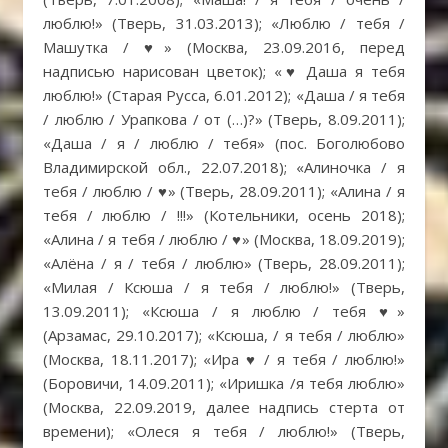
люблю!» (Тверь, 31.03.2013); «Люблю / тебя /
Машутка /
♥
» (Москва, 23.09.2016, перед
надписью нарисован цветок); «
♥
Даша я тебя
люблю!» (Старая Русса, 6.01.2012); «Даша / я тебя
/ люблю / Урапкова / от (…)?» (Тверь, 8.09.2011);
«Даша / я / люблю / тебя» (пос. Боголюбово
Владимирской обл., 22.07.2018); «Алиночка / я
тебя / люблю /
♥
» (Тверь, 28.09.2011); «Алина / я
тебя / люблю / !!!» (Котельники, осень 2018);
«Алина / я тебя / люблю /
♥
» (Москва, 18.09.2019);
«Алёна / я / тебя / люблю» (Тверь, 28.09.2011);
«Милая / Ксюша / я тебя / люблю!» (Тверь,
13.09.2011); «Ксюша / я люблю / тебя
♥
»
(Арзамас, 29.10.2017); «Ксюша, / я тебя / люблю»
(Москва, 18.11.2017); «Ира
♥
/ я тебя / люблю!»
(Боровичи, 14.09.2011); «Иришка /я тебя люблю»
(Москва, 22.09.2019, далее надпись стерта от
времени); «Олеся я тебя / люблю!» (Тверь,