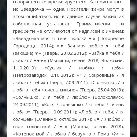
говорящего конкретизирует его: Катерин много,
но Звездочка — одна. Носители жанра могут в
этом ошибаться, но в данном случае важна их
собственная установка. Грамматически эти
граффити не отличаются от надписей с именем:
«Звёздочка моя я тебя люблю! ♥» (Погорелое
Городище, 2014); «♥ Зая моя люблю ♥ тебя!
(заюшка) ♥» (Тверь, 23.02.2012); «Зайка я тебя /
люблю / ♥♥♥» (Мытищи, очень 2018; Волжский,
1.10.2019); «Суслик / люблю / тебя»
(Петрозаводск, 2.10.2012); «? / Сокровище / я
люблю / тебя» (Тверь, 7.09.2011); «Солнышко, / я
люблю тебя / очень сильно» (Тверь, 25.04.2013);
«Солнышко, / я тебя / люблю» (Волоколамск,
24.09.2011); «Котя / солнышко / я тебя / очень
люблю» (Тверь, 10.09.2011); «Люблю / тебя, / ☼
солнце!!» (Оленино, октябрь 2017); «♥ / Люблю /
свое солнышко! / ♥» (Москва, осень 2018);
«Котенок мой / люблю / безумно / Рома <?>!!!»