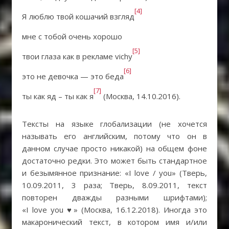
[4]
Я люблю твой кошачий взгляд
мне с тобой очень хорошо
[5]
твои глаза как в рекламе vichy
[6]
это не девочка — это беда
[7]
ты как яд – ты как я
(Москва, 14.10.2016).
Тексты на языке глобализации (не хочется
называть его английским, потому что он в
данном случае просто никакой) на общем фоне
достаточно редки. Это может быть стандартное
и безымянное признание: «I love / you» (Тверь,
10.09.2011, 3 раза; Тверь, 8.09.2011, текст
повторен дважды разными шрифтами);
«I love you ♥» (Москва, 16.12.2018). Иногда это
макаронический текст, в котором имя и/или