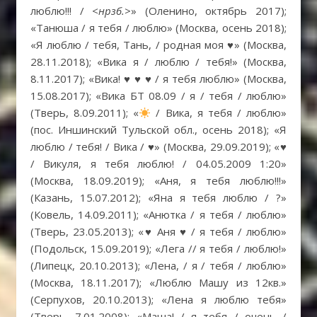
люблю!!! / <
нрзб.
>» (Оленино, октябрь 2017);
«Танюша / я тебя / люблю» (Москва, осень 2018);
«Я люблю / тебя, Тань, / родная моя
♥
» (Москва,
28.11.2018); «Вика я / люблю / тебя!» (Москва,
8.11.2017); «Вика!
♥
♥
♥
/ я тебя люблю» (Москва,
15.08.2017); «Вика БТ 08.09 / я / тебя / люблю»
(Тверь, 8.09.2011); «
/ Вика, я тебя / люблю»
(пос. Иншинский Тульской обл., осень 2018); «Я
люблю / тебя! / Вика /
♥
» (Москва, 29.09.2019); «
♥
/ Викуля, я тебя люблю! / 04.05.2009 1:20»
(Москва, 18.09.2019); «Аня, я тебя люблю!!!»
(Казань, 15.07.2012); «Яна я тебя люблю / ?»
(Ковель, 14.09.2011); «Анютка / я тебя / люблю»
(Тверь, 23.05.2013); «
♥
Аня
♥
/ я тебя / люблю»
(Подольск, 15.09.2019); «Лега // я тебя / люблю!»
(Липецк, 20.10.2013); «Лена, / я / тебя / люблю»
(Москва, 18.11.2017); «Люблю Машу из 12кв.»
(Серпухов, 20.10.2013); «Лена я люблю тебя»
(Тверь, 7.01.2008); «Маша! / я тебя / очень /