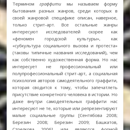
Термином
граффити
мы называем форму
бытования разных жанров, среди которых в
своей жанровой специфике описан, наверное,
только стрит-арт. Все остальные жанры
интересуют исследователей скорее как
«феномен городской культуры», как
«субкультура социального вызова и протеста»
(таковы типичные названия исследований), чем
как собственно художественная форма. Но нас
интересует не профессиональный или
полупрофессиональный стрит-арт, а социальная
психология авторов самодеятельного граффити,
которая сводится к тому, чтобы запечатлеть
присутствие конкретного человека в истории. Но
даже внутри самодеятельных граффити нас
интересуют не те, которые или репрезентируют
малые социальные группы [Сентябова 2008;
Березин 2008; Березин 2009; Башкатов,
Стрелкова 2006], или являются формой