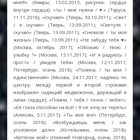
мне!!!» (Кимры, 15.02.2015, рисунок: сердце
внутри сердца); «ты / мне нужна / ♥» (Таруса,
11.11.2018); «Скучаю!» (Тверь, 30.10.2011); «Свет
/ я скучаю» (Тверь, 13.09.2011); «Светуля /
скучаю» (Тверь, 13.09.2011); «Снежков / ты моя
жизнь!» (Тверь, 13.09.2011); «Не забуду тебя ♥»
(Москва, октябрь 2017); «Обожаю / твою /
улыбку ?» (Москва, 15.11.2017); «И я радуюсь /
просто / увидев тебя» (Москва, 12.11.2017;
Петербург, осень 2018); «Полина, / ты моя /
единственная!» (Москва, 24.11.2017, надпись по
центру, между первой и второй строками
изображен сидящий медвежонок, держащий в
лапах сердце); «Помни, / тебя / точно / любят»;
«Её глаза способны на всё! / R не хочу их терять»
(Алексин, 5.11.2017); «Ты моё всё» (Петербург,
осень 2018); «Возбуждаешь меня, / как
уголовное дело» (Котельники, осень 2018);
«Китёнок мой:» (Нижний Новгород, осень 2018);