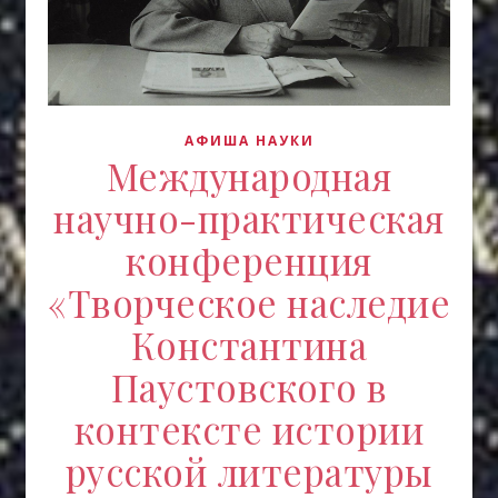
АФИША НАУКИ
Международная
научно-практическая
конференция
«Творческое наследие
Константина
Паустовского в
контексте истории
русской литературы