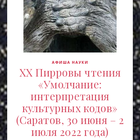
АФИША НАУКИ
ХХ Пирровы чтения
«Умолчание:
интерпретация
культурных кодов»
(Саратов, 30 июня – 2
июля 2022 года)