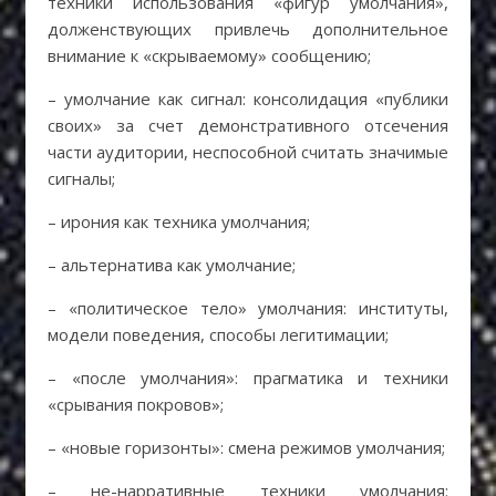
техники использования «фигур умолчания»,
долженствующих привлечь дополнительное
внимание к «скрываемому» сообщению;
– умолчание как сигнал: консолидация «публики
своих» за счет демонстративного отсечения
части аудитории, неспособной считать значимые
сигналы;
– ирония как техника умолчания;
– альтернатива как умолчание;
– «политическое тело» умолчания: институты,
модели поведения, способы легитимации;
– «после умолчания»: прагматика и техники
«срывания покровов»;
– «новые горизонты»: смена режимов умолчания;
– не-нарративные техники умолчания: