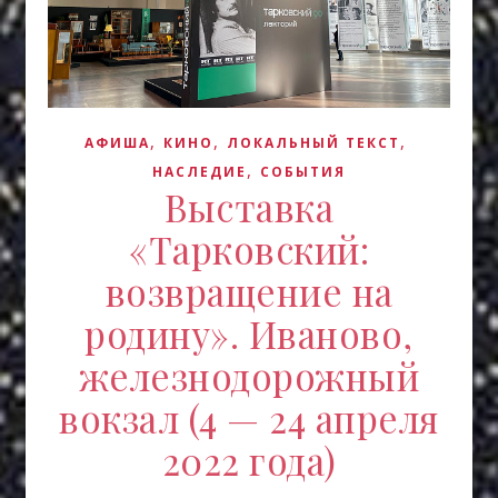
,
,
,
АФИША
КИНО
ЛОКАЛЬНЫЙ ТЕКСТ
,
НАСЛЕДИЕ
СОБЫТИЯ
Выставка
«Тарковский:
возвращение на
родину». Иваново,
железнодорожный
вокзал (4 — 24 апреля
2022 года)