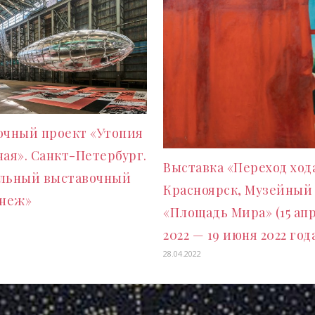
очный проект «Утопия
ая». Санкт-Петербург.
Выставка «Переход хода
льный выставочный
Красноярск, Музейный
анеж»
«Площадь Мира» (15 ап
2022 — 19 июня 2022 год
28.04.2022