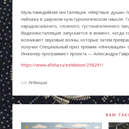
Мультимедийная инсталляция «Мертвые души» п
пейзажа в широком культурологическом смысле. 
парадоксального, сложного, густонаселенного л
Видеоинсталляция запускается в момент, когда 
возникают звуковые волны, которые затем превращ
получил Специальный приз премии «Инновация» о
Инженер-программист проекта — Александра Гаври
https://www.afisha.ru/exhibition/258291/
от
Редакция
ВАМ ТАК