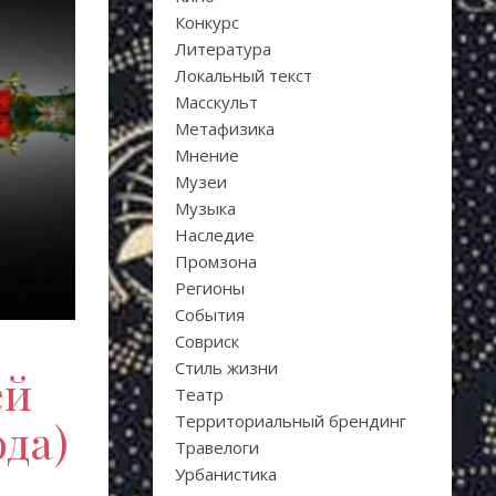
Конкурс
Литература
Локальный текст
Масскульт
Метафизика
Мнение
Музеи
Музыка
Наследие
Промзона
Регионы
События
Совриск
Стиль жизни
ей
Театр
Территориальный брендинг
ода)
Травелоги
Урбанистика