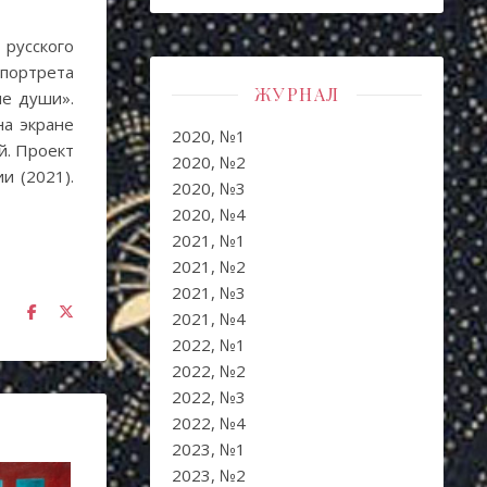
русского
 портрета
ЖУРНАЛ
ые души».
на экране
2020, №1
й. Проект
2020, №2
и (2021).
2020, №3
2020, №4
2021, №1
2021, №2
2021, №3
2021, №4
2022, №1
2022, №2
2022, №3
2022, №4
2023, №1
2023, №2