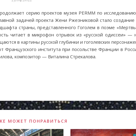
родолжает серию проектов музея PERMM по исследованию 
Главной задачей проекта Жени Ржезниковой стало создание
андшафта страны, представленного Гоголем в поэме «Мертв
гость читает в микрофон отрывок из «русской одиссеи» — 
аются в картины русской глубинки и гоголевских персонаже
т Французского института при посольстве Франции в Росси
лова, композитор — Виталина Стрекалова.
ЖЕ МОЖЕТ ПОНРАВИТЬСЯ