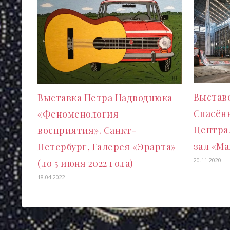
Выстав
Выставка Петра Надводнюка
Спасённ
«Феноменология
Центра
восприятия». Санкт-
зал «М
Петербург, Галерея «Эрарта»
20.11.2020
(до 5 июня 2022 года)
18.04.2022