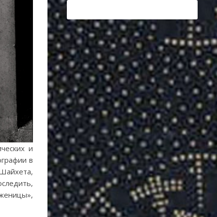
ических и
ографии в
 Шайхета,
оследить,
женицы»,