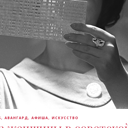
,
,
,
S
АВАНГАРД
АФИША
ИСКУCСТВО
з женщины в советско