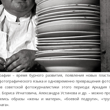
рафии – время бурного развития, появления новых пласт
 фотографического языка и одновременно превращения фот
ов советской фотожурналистики этого периода: Аркадия
 Бориса Игнатовича, Александра Устинова и др. – можно пр
ялись образы «жены и матери», «боевой подруги», «тру
ага».