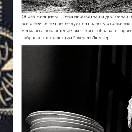
Образ женщины – тема необъятная и достойная о
всё о ней…» не претендует на полноту отражения 
менялось воплощение женского образа в прои
собранных в коллекции Галереи Люмьер.