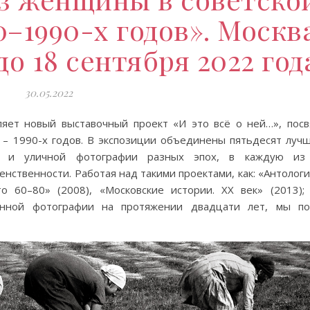
–1990-х годов». Москва
до 18 сентября 2022 год
30.05.2022
яет новый выставочный проект «И это всё о ней…», пос
– 1990-х годов. В экспозиции объединены пятьдесят луч
ой и уличной фотографии разных эпох, в каждую из
нственности. Работая над такими проектами, как: «Антологи
о 60–80» (2008), «Московские истории. ХХ век» (2013);
венной фотографии на протяжении двадцати лет, мы по