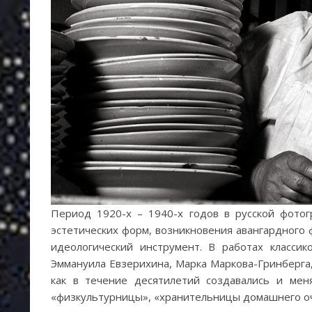
Период 1920-х – 1940-х годов в русской фотог
эстетических форм, возникновения авангардного
идеологический инструмент. В работах классик
Эммануила Евзерихина, Марка Маркова-Гринберга,
как в течение десятилетий создавались и мен
«физкультурницы», «хранительницы домашнего оч