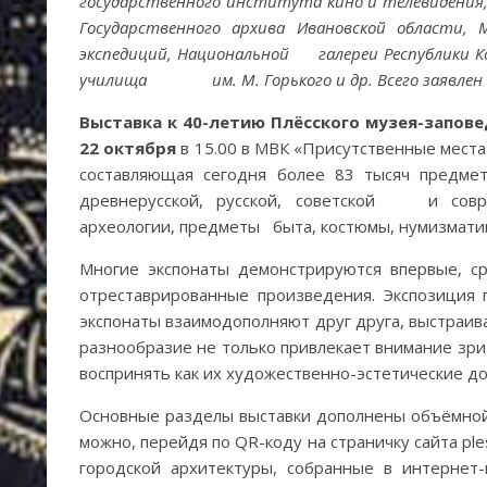
государственного института кино и телевидения, 
Государственного архива Ивановской области, М
экспедиций, Национальной галереи Республики Ко
училища им. М. Горького и др. Всего заявлен 41 
Выставка к 40-летию Плёсского музея-запов
22 октября
в 15.00 в МВК «Присутственные места
составляющая сегодня более 83 тысяч предмет
древнерусской, русской, советской и соврем
археологии, предметы быта, костюмы, нумизматик
Многие экспонаты демонстрируются впервые
отреставрированные произведения. Экспозиция 
экспонаты взаимодополняют друг друга, выстраив
разнообразие не только привлекает внимание зри
воспринять как их художественно-эстетические до
Основные разделы выставки дополнены объёмной
можно, перейдя по QR-коду на страничку сайта pl
городской архитектуры, собранные в интернет