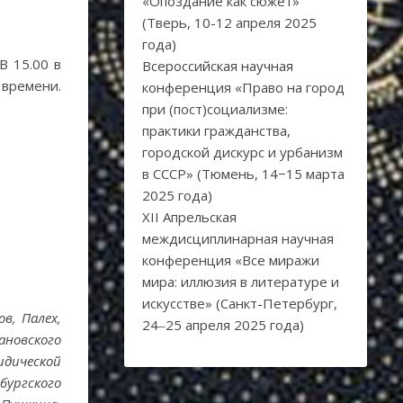
«Опоздание как сюжет»
(Тверь, 10-12 апреля 2025
года)
В 15.00 в
Всероссийская научная
времени.
конференция «Право на город
при (пост)социализме:
практики гражданства,
городской дискурс и урбанизм
в СССР» (Тюмень, 14−15 марта
2025 года)
XII Апрельская
междисциплинарная научная
конференция «Все миражи
мира: иллюзия в литературе и
искусстве» (Санкт-Петербург,
в, Палех,
24‒25 апреля 2025 года)
ановского
идической
ургского