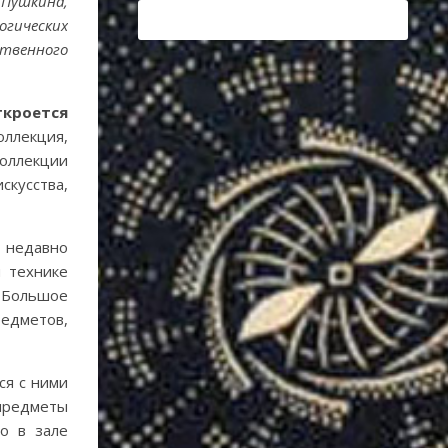
 Пушкина,
огических
ственного
ткроется
оллекция,
оллекции
кусства,
 недавно
и технике
. Большое
редметов,
ся с ними
 предметы
о в зале