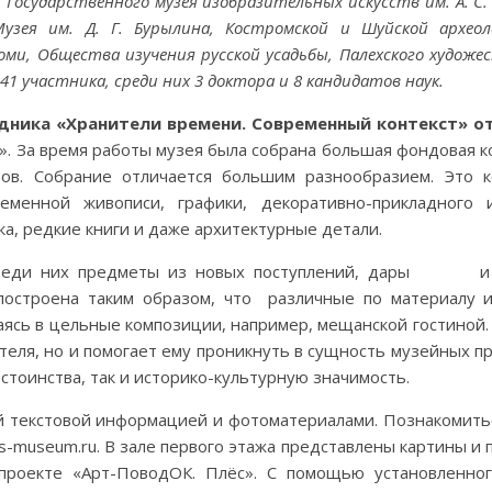
Государственного музея изобразительных искусств им. А. С.
узея им. Д. Г. Бурылина, Костромской и Шуйской археол
ми, Общества изучения русской усадьбы, Палехского художе
участника, среди них 3 доктора и 8 кандидатов наук.
едника
«Хранители времени. Современный контекст» о
». За время работы музея была собрана большая фондовая к
ов. Собрание отличается большим разнообразием. Это к
енной живописи, графики, декоративно-прикладного ис
а, редкие книги и даже архитектурные детали.
, среди них предметы из новых поступлений, дары и
построена таким образом, что различные по материалу 
аясь в цельные композиции, например, мещанской гостиной
теля, но и помогает ему проникнуть в сущность музейных п
стоинства, так и историко-культурную значимость.
 текстовой информацией и фотоматериалами. Познакомить
es-museum.ru. В зале первого этажа представлены картины и
-проекте «Арт-ПоводОК. Плёс». С помощью установленног