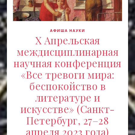
АФИША НАУКИ
X Апрельская
междисциплинарная
научная конференция
«Все тревоги мира:
беспокойство в
литературе и
искусстве» (Санкт-
Петербург, 27–28
апреля 2023 года)