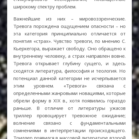
широкому спектру проблем.
Важнейшие из них – мировоззренческие.
Тревога порождена ощущением опасности – но
эта категория принципиально отличается от
понятия «страх». Чувство тревоги, по мнению С.
Кьеркегора, выражает свободу. Оно обращено к
внутреннему человеку, а страх направлен вовне.
Тревога открывает глубину сущего, и здесь
сходятся литература, философия и теология. Но
потенциал данной категории не исчерпывается
этим уровнем. «Тревога» связана с
определенными жанровыми новациями, которые
обрели форму в ХIХ в., хотя появились гораздо
раньше. В отличие от литературы ужасов
триллер провоцирует тревожное ожидание;
волнение связано с фундаментальными
сомнениями в интерпретации происходящего.
Триллер появился в массовой литературе второй