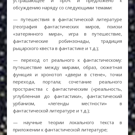
устрашающее и проч. и предложено к
обсуждению наряду со следующими темами:
— путешествия в фантастической литературе
(география фантастических миров, поиски
«затерянного мира», игра в путешествие,
фантастические робинзонады, традиция
рыцарского квеста в фантастике и т.д.);
— переход от реального к фантастическому:
путешествие между мирами, образ, сюжетная
функция и хронотоп «двери в стене», точки
перехода, портала; сочетание реального
пространства с фантастическим («реальность,
углубленная до фантастики», фантастический
урбанизм, «легенды местности» в
фантастической литературе и т.д.);
— научные теории локального текста в
приложении к фантастической литературе;