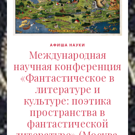
АФИША НАУКИ
Международная
научная конференция
«Фантастическое в
литературе и
культуре: поэтика
пространства в
фантастической
литературе» (Москва,