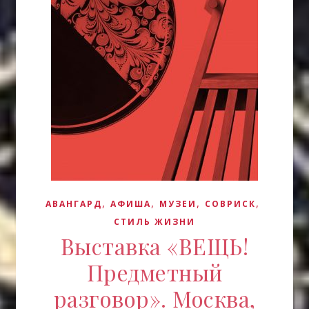
,
,
,
,
АВАНГАРД
АФИША
МУЗЕИ
СОВРИСК
СТИЛЬ ЖИЗНИ
Выставка «ВЕЩЬ!
Предметный
разговор». Москва,