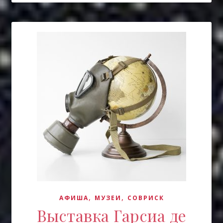
,
,
АФИША
МУЗЕИ
СОВРИСК
Выставка Гарсиа де