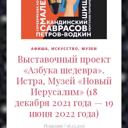
,
,
АФИША
ИСКУCСТВО
МУЗЕИ
Выставочный проект
«Азбука шедевра».
Истра, Музей «Новый
Иерусалим» (18
декабря 2021 года — 19
июня 2022 года)
Редакция
/
16.12.2021