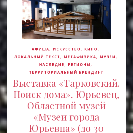
,
,
,
АФИША
ИСКУCСТВО
КИНО
,
,
,
ЛОКАЛЬНЫЙ ТЕКСТ
МЕТАФИЗИКА
МУЗЕИ
,
,
НАСЛЕДИЕ
РЕГИОНЫ
ТЕРРИТОРИАЛЬНЫЙ БРЕНДИНГ
Выставка «Тарковский.
Поиск дома». Юрьевец,
Областной музей
«Музеи города
Юрьевца» (до 30