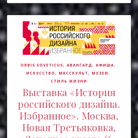
,
,
,
ORBIS SOVETICUS
АВАНГАРД
АФИША
,
,
,
ИСКУCСТВО
МАССКУЛЬТ
МУЗЕИ
СТИЛЬ ЖИЗНИ
Выставка «История
российского дизайна.
Избранное». Москва,
Новая Третьяковка,