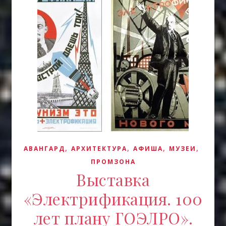
,
,
,
,
АВАНГАРД
АРХИТЕКТУРА
АФИША
МУЗЕИ
ПРОМЗОНА
Выставка
«Электрификация. 100
лет плану ГОЭЛРО».