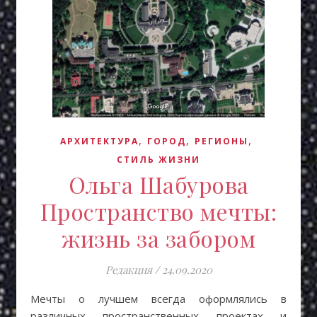
,
,
,
АРХИТЕКТУРА
ГОРОД
РЕГИОНЫ
СТИЛЬ ЖИЗНИ
Ольга Шабурова
Пространство мечты:
жизнь за забором
Редакция
/
24.09.2020
Мечты о лучшем всегда оформлялись в
различных пространственных проектах и