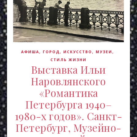
,
,
,
,
АФИША
ГОРОД
ИСКУCСТВО
МУЗЕИ
СТИЛЬ ЖИЗНИ
Выставка Ильи
Наровлянского
«Романтика
Петербурга 1940–
1980-х годов». Санкт-
Петербург, Музейно-