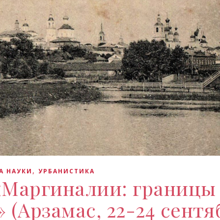
,
А НАУКИ
УРБАНИСТИКА
«Маргиналии: границы
 (Арзамас, 22-24 сентя