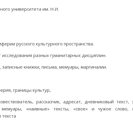
ого университета им. Н.И.
иферии русского культурного пространства.
кт исследования разных гуманитарных дисциплин.
, записные книжки, письма, мемуары, маргиналии.
рия, границы культур,
вествователь, рассказчик, адресат, дневниковый текст, э
, мемуары, «наивные» тексты, «свое» и чужое слово, п
 текста