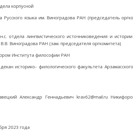
тдела корпусной
а Русского языка им. Виноградова РАН (председатель оргк
.н.с. отдела лингвистического источниковедения и истории
 В.В. Виноградова РАН (зам. председателя оргкомитета)
ктором Института философии РАН
 декан историко- филологического факультета Арзамасског
вецкий Александр Геннадьевич krav62@mail.ru Никифоро
бря 2023 года