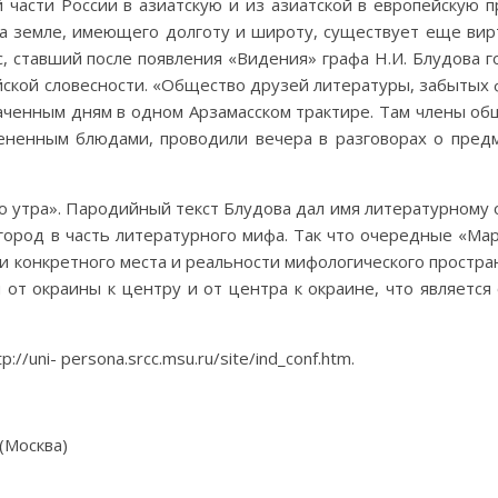
 части России в азиатскую и из азиатской в европейскую 
 на земле, имеющего долготу и широту, существует еще ви
с, ставший после появления «Видения» графа Н.И. Блудова г
йской словесности. «Общество друзей литературы, забытых
аченным дням в одном Арзамасском трактире. Там члены об
ененным блюдами, проводили вечера в разговорах о пред
до утра». Пародийный текст Блудова дал имя литературному
город в часть литературного мифа. Так что очередные «Ма
и конкретного места и реальности мифологического простран
 от окраины к центру и от центра к окраине, что является
uni- persona.srcc.msu.ru/site/ind_conf.htm.
(Москва)