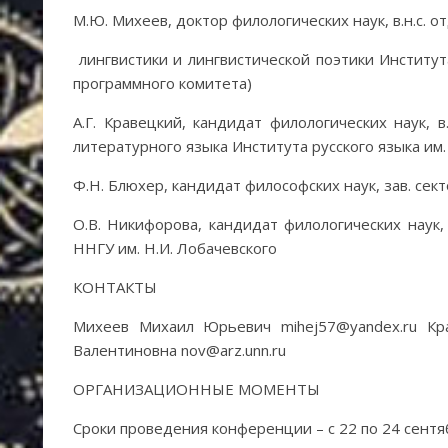
М.Ю. Михеев, доктор филологических наук, в.н.с. о
лингвистики и лингвистической поэтики Институт
программного комитета)
А.Г. Кравецкий, кандидат филологических наук, в
литературного языка Института русского языка им.
Ф.Н. Блюхер, кандидат философских наук, зав. се
О.В. Никифорова, кандидат филологических наук,
ННГУ им. Н.И. Лобачевского
КОНТАКТЫ
Михеев Михаил Юрьевич mihej57@yandex.ru Кра
Валентиновна nov@arz.unn.ru
ОРГАНИЗАЦИОННЫЕ МОМЕНТЫ
Сроки проведения конференции – с 22 по 24 сентя