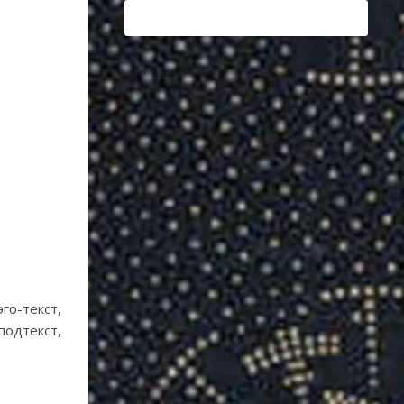
го-текст,
одтекст,