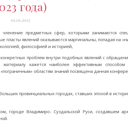
023 года)
01.01.2023
е членение предметных сфер, которыми занимаются спец
ые пласты явлений оказываются маргинальны, попадая на «
хологией, философией и историей,
из конкретных проблем внутри подобных явлений с обращен
 материалу кажется наиболее эффективным способом 
 «пограничным» областям знаний посвящена данная конфере
ольших провинциальных городах, ставших эпохой в истори
ом, городе Владимиро- Суздальской Руси, создавшем арх
ной.