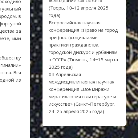
«Опоздание как сюжет»
проходило
(Тверь, 10-12 апреля 2025
ртуальный
года)
ородом, в
Всероссийская научная
 фортуной
конференция «Право на город
щества за
при (пост)социализме:
мете, ими
практики гражданства,
городской дискурс и урбанизм
 обществу
в СССР» (Тюмень, 14−15 марта
ргиналии»
2025 года)
ства. Вся
XII Апрельская
 одной из
междисциплинарная научная
конференция «Все миражи
мира: иллюзия в литературе и
искусстве» (Санкт-Петербург,
24‒25 апреля 2025 года)