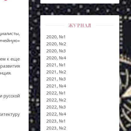
ЖУРНАЛ
иалисты,
2020, №1
ничейную»
2020, №2
2020, №3
2020, №4
ием к еще
2021, №1
развития
2021, №2
нция.
2021, №3
2021, №4
2022, №1
и русской
2022, №2
2022, №3
2022, №4
итектуру
2023, №1
2023, №2