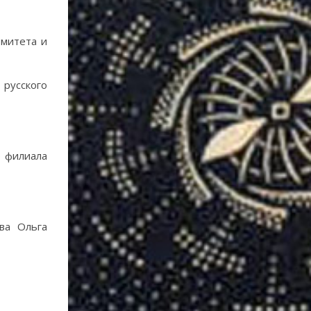
омитета и
 русского
о филиала
ва Ольга