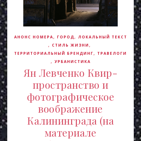
,
,
АНОНС НОМЕРА
ГОРОД
ЛОКАЛЬНЫЙ ТЕКСТ
,
,
СТИЛЬ ЖИЗНИ
,
ТЕРРИТОРИАЛЬНЫЙ БРЕНДИНГ
ТРАВЕЛОГИ
,
УРБАНИСТИКА
Ян Левченко Квир-
пространство и
фотографическое
воображение
Калининграда (на
материале