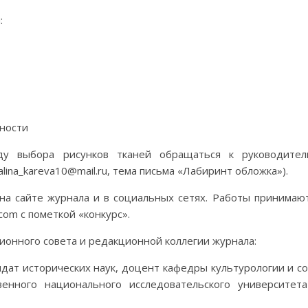
:
ности
ду выбора рисунков тканей обращаться к руководите
lina_kareva10@mail.ru, тема письма «Лабиринт обложка»).
а сайте журнала и в социальных сетях. Работы принимаю
.com с пометкой «конкурс».
онного совета и редакционной коллегии журнала:
дат исторических наук, доцент кафедры культурологии и с
венного национального исследовательского университета