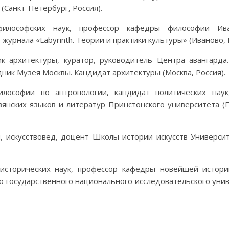
 (Санкт-Петербург, Россия).
ософских наук, профессор кафедры философии Ива
журнала «Labyrinth. Теории и практики культуры» (Иваново, 
к архитектуры, куратор, руководитель Центра авангарда
ник Музея Москвы. Кандидат архитектуры (Москва, Россия).
лософии по антропологии, кандидат политических наук
янских языков и литератур Принстонского университета (
 искусствовед, доцент Школы истории искусств Универси
 исторических наук, профессор кафедры новейшей истори
о государственного национального исследовательского уни