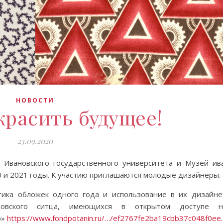
НОВОСТИ
красить будущее!
23.09.2020
» Ивановского государственного университета и Музей ив
0 и 2021 годы. К участию приглашаются молодые дизайнеры.
тика обложек одного года и использование в их дизайне
новского ситца, имеющихся в открытом доступе н
о»
https://www.fondpotanin.ru/…/ef2767fe2ba19cbb37c048f0ee