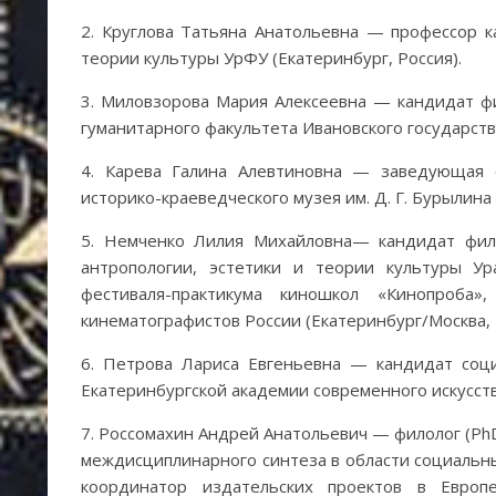
2. Круглова Татьяна Анатольевна — профессор к
теории культуры УрФУ (Екатеринбург, Россия).
3. Миловзорова Мария Алексеевна — кандидат фи
гуманитарного факультета Ивановского государств
4. Карева Галина Алевтиновна — заведующая о
историко-краеведческого музея им. Д. Г. Бурылина 
5. Немченко Лилия Михайловна— кандидат фил
антропологии, эстетики и теории культуры У
фестиваля-практикума киношкол «Кинопроба
кинематографистов России (Екатеринбург/Москва, 
6. Петрова Лариса Евгеньевна — кандидат соци
Екатеринбургской академии современного искусства
7. Россомахин Андрей Анатольевич — филолог (PhD
междисциплинарного синтеза в области социальны
координатор издательских проектов в Европе