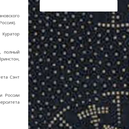
новского
Россия).
. Куратор
, полный
Принстон,
тета Сэнт
и России
верситета