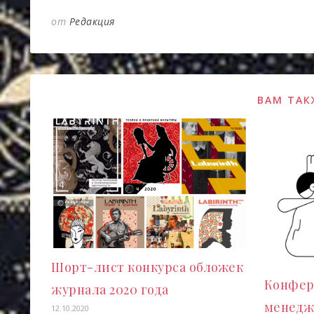
от
Редакция
ВАМ ТАК
Шорт-лист конкурса обложек
Конфер
журнала 2020 года
менедж
12.10.2020