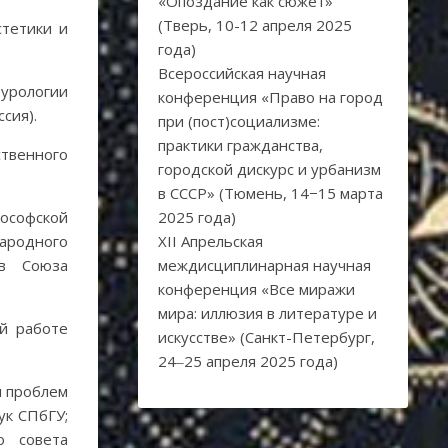
«Опоздание как сюжет»
(Тверь, 10-12 апреля 2025
стетики и
года)
Всероссийская научная
турологии
конференция «Право на город
сия).
при (пост)социализме:
практики гражданства,
твенного
городской дискурс и урбанизм
в СССР» (Тюмень, 14−15 марта
ософской
2025 года)
ародного
XII Апрельская
ов Союза
междисциплинарная научная
конференция «Все миражи
мира: иллюзия в литературе и
ой работе
искусстве» (Санкт-Петербург,
24‒25 апреля 2025 года)
ы проблем
ук СПбГУ;
о совета