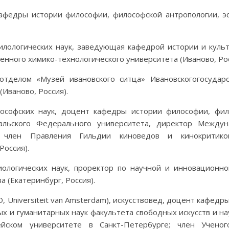
афедры истории философии, философской антропологии, э
лологических наук, заведующая кафедрой истории и куль
енного химико-технологического университета (Иваново, Рос
тделом «Музей ивановского ситца» Ивановскогогосударс
(Иваново, Россия).
ософских наук, доцент кафедры истории философии, фил
ральского Федерального университета, директор Междун
», член Правления Гильдии киноведов и кинокритик
Россия).
ологических наук, проректор по научной и инновационн
 (Екатеринбург, Россия).
, Universiteit van Amsterdam), искусствовед, доцент кафедр
х и гуманитарных наук факультета свободных искусств и на
йском университете в Санкт-Петербурге; член Ученог