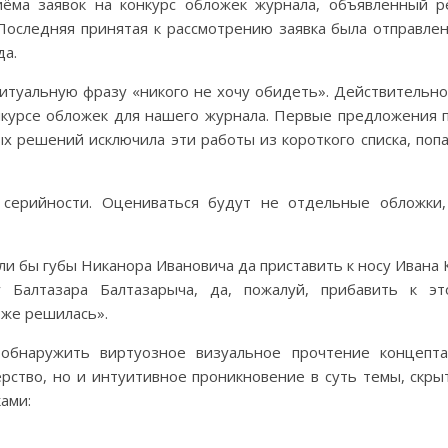
иёма заявок на конкурс обложек журнала, объявленный р
Последняя принятая к рассмотрению заявка была отправлен
да.
туальную фразу «никого не хочу обидеть». Действительно,
онкурсе обложек для нашего журнала. Первые предложения 
 решений исключила эти работы из короткого списка, поп
серийности. Оцениваться будут не отдельные обложки,
сли бы губы Никанора Ивановича да приставить к носу Ивана 
 у Балтазара Балтазарыча, да, пожалуй, прибавить к э
 же решилась».
обнаружить виртуозное визуальное прочтение концепта
ство, но и интуитивное проникновение в суть темы, скры
ами: