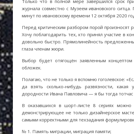
Только что в полной мере завершился срок пр
журнала совместно с Музеем ивановского ситца. 
минут по ивановскому времени 12 октября 2020 го
Перед критическим разбором порой произносят ри
Хочу поблагодарить тех, кто принял участие в к
довольно быстро. Прямолинейность предложенных
глаза членам жюри.
Выбор будет отягощён заявленным концептом 
обложек.
Полагаю, что не только я вспомню гоголевское: «Е
да взять сколько-нибудь развязности, какая
дородности Ивана Павловича — я бы тогда тотчас
В оказавшихся в шорт-листе 8 сериях можно 
демонстрирующее не только дизайнерское мастер
самыми корректными для техзадания формулировк
№ 1. Память миграции, миграция памяти;