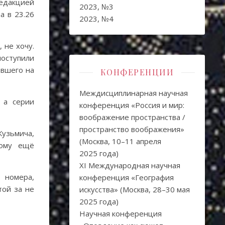
едакцией
2023, №3
а в 23.26
2023, №4
 не хочу.
поступили
авшего на
КОНФЕРЕНЦИИ
Междисциплинарная научная
 а серии
конференция «Россия и мир:
воображение пространства /
пространство воображения»
Кузьмича,
(Москва, 10–11 апреля
тому ещё
2025 года)
XI Международная научная
 номера,
конференция «География
той за не
искусства» (Москва, 28–30 мая
2025 года)
Научная конференция