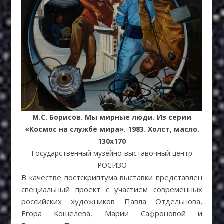
М.С. Борисов. Мы мирные люди. Из серии
«Космос на службе мира». 1983. Холст, масло.
130х170
Государственный музейно-выставочный центр
РОСИЗО
В качестве постскриптума выставки представлен
специальный проект с участием современных
российских художников Павла Отдельнова,
Егора Кошелева, Марии Сафроновой и