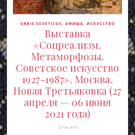
,
,
ORBIS SOVETICUS
АФИША
ИСКУCСТВО
Выставка
«Соцреализм.
Метаморфозы.
Советское искусство
1927-1987». Москва,
Новая Третьяковка (27
апреля — 06 июня
2021 года)
27.04.2021