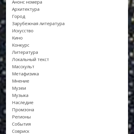
Анонс номера
Архитектура
Город
Зарубежная литература
Искуcство
Кино
Конкурс
Литература
Локальный текст
Масскульт
Метафизика
Мнение
Музеи
Музыка
Наследие
Промзона
Регионы
События
Совриск