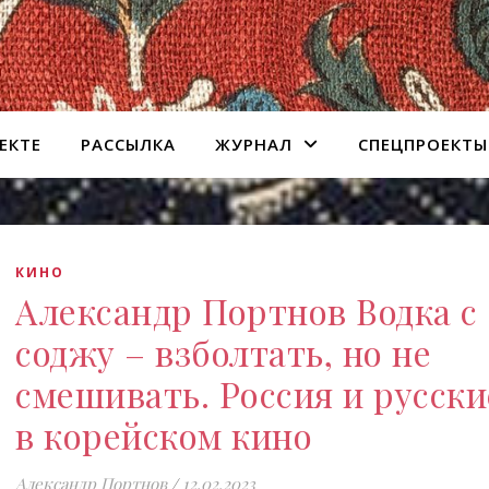
ЕКТЕ
РАССЫЛКА
ЖУРНАЛ
СПЕЦПРОЕКТЫ
КИНО
Александр Портнов Водка с
соджу – взболтать, но не
смешивать. Россия и русски
в корейском кино
Александр Портнов
/
12.02.2023