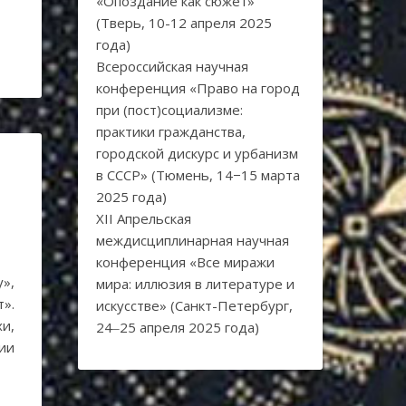
«Опоздание как сюжет»
(Тверь, 10-12 апреля 2025
года)
Всероссийская научная
конференция «Право на город
при (пост)социализме:
практики гражданства,
городской дискурс и урбанизм
в СССР» (Тюмень, 14−15 марта
2025 года)
XII Апрельская
междисциплинарная научная
конференция «Все миражи
у»,
мира: иллюзия в литературе и
».
искусстве» (Санкт-Петербург,
и,
24‒25 апреля 2025 года)
ии