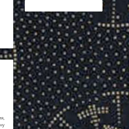
я,
ну