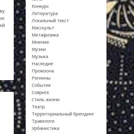
Конкурс
ву
Литература
ки:
Локальный текст
ей
Масскульт
Метафизика
Мнение
Музеи
Музыка
Наследие
Промзона
Регионы
События
Совриск
Стиль жизни
Театр
Территориальный брендинг
Травелоги
Урбанистика