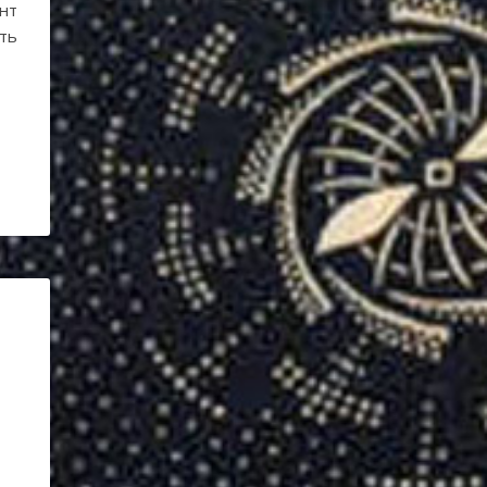
нт
ть