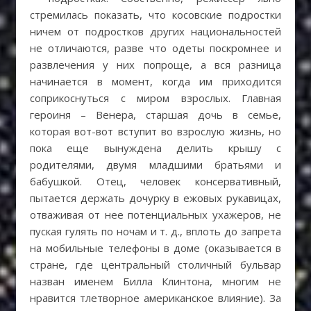
стремилась показать, что косовские подростки
ничем от подростков других национальностей
не отличаются, разве что одеты поскромнее и
развлечения у них попроще, а вся разница
начинается в момент, когда им приходится
соприкоснуться с миром взрослых. Главная
героиня – Венера, старшая дочь в семье,
которая вот-вот вступит во взрослую жизнь, но
пока еще вынуждена делить крышу с
родителями, двумя младшими братьями и
бабушкой. Отец, человек консервативный,
пытается держать дочурку в ежовых рукавицах,
отваживая от нее потенциальных ухажеров, не
пуская гулять по ночам и т. д., вплоть до запрета
на мобильные телефоны в доме (оказывается в
стране, где центральный столичный бульвар
назван именем Билла Клинтона, многим не
нравится тлетворное американское влияние). За