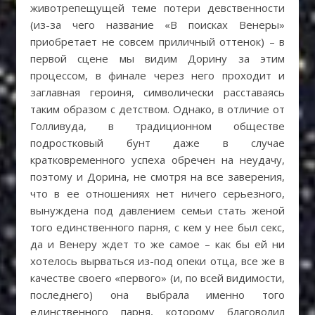
животрепещущей теме потери девственности
(из-за чего название «В поисках Венеры»
приобретает не совсем приличный оттенок) – в
первой сцене мы видим Дорину за этим
процессом, в финале через него проходит и
заглавная героиня, символически расставаясь
таким образом с детством. Однако, в отличие от
Голливуда, в традиционном обществе
подростковый бунт даже в случае
кратковременного успеха обречен на неудачу,
поэтому и Дорина, не смотря на все заверения,
что в ее отношениях нет ничего серьезного,
вынуждена под давлением семьи стать женой
того единственного парня, с кем у нее был секс,
да и Венеру ждет то же самое – как бы ей ни
хотелось вырваться из-под опеки отца, все же в
качестве своего «первого» (и, по всей видимости,
последнего) она выбрала именно того
единственного парня, которому благоволил